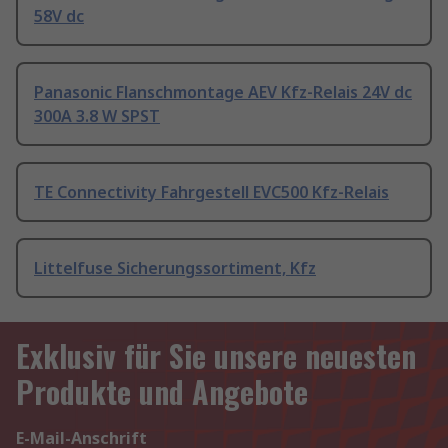
58V dc
Panasonic Flanschmontage AEV Kfz-Relais 24V dc
300A 3.8 W SPST
TE Connectivity Fahrgestell EVC500 Kfz-Relais
Littelfuse Sicherungssortiment, Kfz
Exklusiv für Sie unsere neuesten
Produkte und Angebote
E-Mail-Anschrift