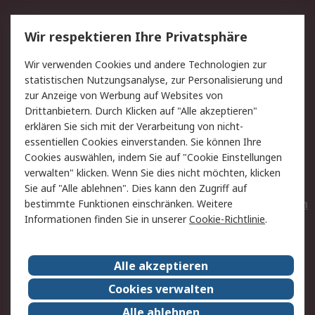
Service
Wir respektieren Ihre Privatsphäre
Value Added Services
Lieferlösungen
Wir verwenden Cookies und andere Technologien zur
Rücksendungen
Kontakt
statistischen Nutzungsanalyse, zur Personalisierung und
Hilfe
Privatkunden
zur Anzeige von Werbung auf Websites von
Drittanbietern. Durch Klicken auf "Alle akzeptieren"
Rechtliches
erklären Sie sich mit der Verarbeitung von nicht-
essentiellen Cookies einverstanden. Sie können Ihre
AGB
Datenschutz
Cookies auswählen, indem Sie auf "Cookie Einstellungen
Cookie-Richtlinie
Zahlungsbedingungen
verwalten" klicken. Wenn Sie dies nicht möchten, klicken
Copyright/Impressum
Entsorgung
Sie auf "Alle ablehnen". Dies kann den Zugriff auf
Elektrogeräte/Batterien
bestimmte Funktionen einschränken. Weitere
Informationen finden Sie in unserer
Cookie-Richtlinie
.
Über RS
Alle akzeptieren
Unternehmen
RS weltweit
Karriere bei RS
Nachhaltigkeit
Cookies verwalten
Qualität/Umwelt/Zertifikate
Presse-Center
Alle ablehnen