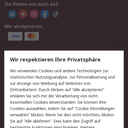
Sie finden uns auch auf:
Wir akzeptieren:
Service
Wir respektieren Ihre Privatsphäre
Value Added Services
Lieferlösungen
Wir verwenden Cookies und andere Technologien zur
Rücksendungen
Kontakt
statistischen Nutzungsanalyse, zur Personalisierung und
Hilfe
Privatkunden
zur Anzeige von Werbung auf Websites von
Drittanbietern. Durch Klicken auf "Alle akzeptieren"
Rechtliches
erklären Sie sich mit der Verarbeitung von nicht-
essentiellen Cookies einverstanden. Sie können Ihre
AGB
Datenschutz
Cookies auswählen, indem Sie auf "Cookie Einstellungen
Cookie-Richtlinie
Zahlungsbedingungen
verwalten" klicken. Wenn Sie dies nicht möchten, klicken
Copyright/Impressum
Entsorgung
Sie auf "Alle ablehnen". Dies kann den Zugriff auf
Elektrogeräte/Batterien
bestimmte Funktionen einschränken. Weitere