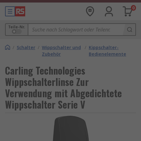
0
Teile-Nr.
/
Schalter
/
Wippschalter und
/
Kippschalter-
Zubehör
Bedienelemente
Carling Technologies
Wippschalterlinse Zur
Verwendung mit Abgedichtete
Wippschalter Serie V