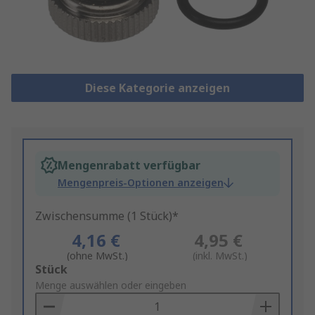
Diese Kategorie anzeigen
Mengenrabatt verfügbar
Mengenpreis-Optionen anzeigen
Zwischensumme (1 Stück)*
4,16 €
4,95 €
(ohne MwSt.)
(inkl. MwSt.)
Add
Stück
to
Menge auswählen oder eingeben
Basket