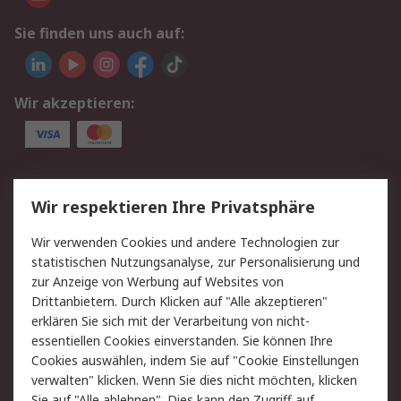
Sie finden uns auch auf:
Wir akzeptieren:
Service
Wir respektieren Ihre Privatsphäre
Value Added Services
Lieferlösungen
Wir verwenden Cookies und andere Technologien zur
Rücksendungen
Kontakt
statistischen Nutzungsanalyse, zur Personalisierung und
Hilfe
Privatkunden
zur Anzeige von Werbung auf Websites von
Drittanbietern. Durch Klicken auf "Alle akzeptieren"
Rechtliches
erklären Sie sich mit der Verarbeitung von nicht-
essentiellen Cookies einverstanden. Sie können Ihre
AGB
Datenschutz
Cookies auswählen, indem Sie auf "Cookie Einstellungen
Cookie-Richtlinie
Zahlungsbedingungen
verwalten" klicken. Wenn Sie dies nicht möchten, klicken
Copyright/Impressum
Entsorgung
Sie auf "Alle ablehnen". Dies kann den Zugriff auf