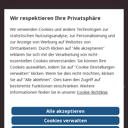
Service
Wir respektieren Ihre Privatsphäre
Value Added Services
Lieferlösungen
Wir verwenden Cookies und andere Technologien zur
Rücksendungen
Kontakt
statistischen Nutzungsanalyse, zur Personalisierung und
Hilfe
Privatkunden
zur Anzeige von Werbung auf Websites von
Drittanbietern. Durch Klicken auf "Alle akzeptieren"
Rechtliches
erklären Sie sich mit der Verarbeitung von nicht-
essentiellen Cookies einverstanden. Sie können Ihre
AGB
Datenschutz
Cookies auswählen, indem Sie auf "Cookie Einstellungen
Cookie-Richtlinie
Zahlungsbedingungen
verwalten" klicken. Wenn Sie dies nicht möchten, klicken
Copyright/Impressum
Entsorgung
Sie auf "Alle ablehnen". Dies kann den Zugriff auf
Elektrogeräte/Batterien
bestimmte Funktionen einschränken. Weitere
Informationen finden Sie in unserer
Cookie-Richtlinie
.
Über RS
Alle akzeptieren
Unternehmen
RS weltweit
Karriere bei RS
Nachhaltigkeit
Cookies verwalten
Qualität/Umwelt/Zertifikate
Presse-Center