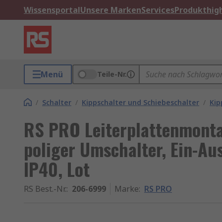
Wissensportal
Unsere Marken
Services
Produkthigh
Menü
Teile-Nr.
/
Schalter
/
Kippschalter und Schiebeschalter
/
Kip
RS PRO Leiterplattenmonta
poliger Umschalter, Ein-Aus
IP40, Lot
RS Best.-Nr.
:
206-6999
Marke
:
RS PRO