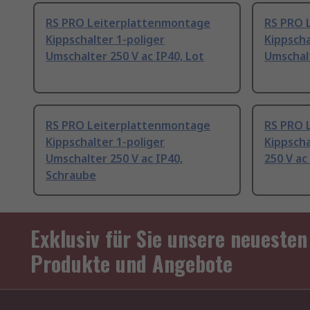
RS PRO Leiterplattenmontage
RS PRO 
Kippschalter 1-poliger
Kippscha
Umschalter 250 V ac IP40, Lot
Umschalt
RS PRO Leiterplattenmontage
RS PRO 
Kippschalter 1-poliger
Kippscha
Umschalter 250 V ac IP40,
250 V ac
Schraube
Exklusiv für Sie unsere neuesten
Produkte und Angebote