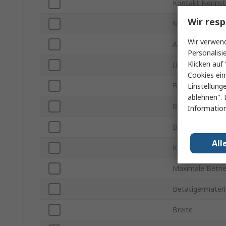
Kontakt Nenns
Wir resp
Montageart
Wir verwend
Anschlusstyp
Personalisi
Klicken auf 
IP-Schutzart
Cookies ein
Beleuchtet
Einstellung
ablehnen". 
Betriebstempera
Information
Betätigerlänge
All
Kontaktspannu
Maximale Betri
Betätigermateri
Breite