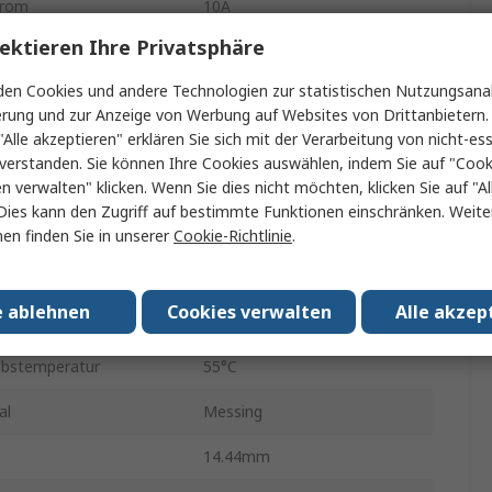
trom
10A
ektieren Ihre Privatsphäre
Leiterplattenmontage
en Cookies und andere Technologien zur statistischen Nutzungsanal
Lot
erung und zur Anzeige von Werbung auf Websites von Drittanbietern.
"Alle akzeptieren" erklären Sie sich mit der Verarbeitung von nicht-ess
IP40
verstanden. Sie können Ihre Cookies auswählen, indem Sie auf "Cook
Nein
en verwalten" klicken. Wenn Sie dies nicht möchten, klicken Sie auf "Al
Dies kann den Zugriff auf bestimmte Funktionen einschränken. Weite
tur min.
-20°C
en finden Sie in unserer
Cookie-Richtlinie
.
17mm
e ablehnen
Cookies verwalten
Alle akzep
ng AC
250V ac
ebstemperatur
55°C
al
Messing
14.44mm