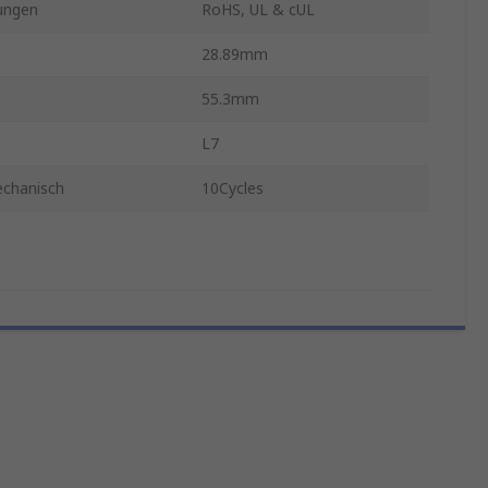
ungen
RoHS, UL & cUL
28.89mm
55.3mm
L7
chanisch
10Cycles