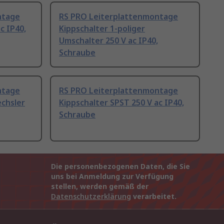
ntage
RS PRO Leiterplattenmontage
c IP40,
Kippschalter 1-poliger
Umschalter 250 V ac IP40,
Schraube
ntage
RS PRO Leiterplattenmontage
echsler
Kippschalter SPST 250 V ac IP40,
Schraube
Die personenbezogenen Daten, die Sie
uns bei Anmeldung zur Verfügung
stellen, werden gemäß der
Datenschutzerklärung
verarbeitet.