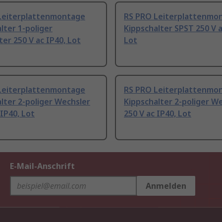
Leiterplattenmontage
RS PRO Leiterplattenmo
lter 1-poliger
Kippschalter SPST 250 V a
er 250 V ac IP40, Lot
Lot
Leiterplattenmontage
RS PRO Leiterplattenmo
lter 2-poliger Wechsler
Kippschalter 2-poliger W
 IP40, Lot
250 V ac IP40, Lot
E-Mail-Anschrift
Anmelden