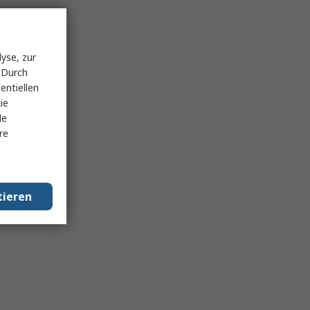
yse, zur
 Durch
entiellen
ie
le
re
tieren