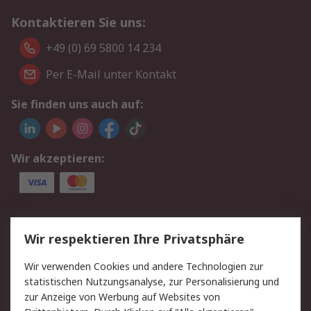
Kontaktieren Sie uns:
+49 (0) 69 5800 14 234
Per E-Mail unter Kontakt
Sie finden uns auch auf:
Wir akzeptieren:
Service
Wir respektieren Ihre Privatsphäre
Value Added Services
Lieferlösungen
Wir verwenden Cookies und andere Technologien zur
Rücksendungen
Kontakt
statistischen Nutzungsanalyse, zur Personalisierung und
Hilfe
Privatkunden
zur Anzeige von Werbung auf Websites von