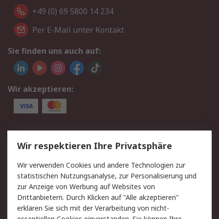
+49 (0) 69 5800 14 234
Per E-Mail unter Kontakt
Sie finden uns auch auf:
Wir akzeptieren:
Service
Wir respektieren Ihre Privatsphäre
Value Added Services
Lieferlösungen
Wir verwenden Cookies und andere Technologien zur
Rücksendungen
Kontakt
statistischen Nutzungsanalyse, zur Personalisierung und
Hilfe
Privatkunden
zur Anzeige von Werbung auf Websites von
Drittanbietern. Durch Klicken auf "Alle akzeptieren"
Rechtliches
erklären Sie sich mit der Verarbeitung von nicht-
essentiellen Cookies einverstanden. Sie können Ihre