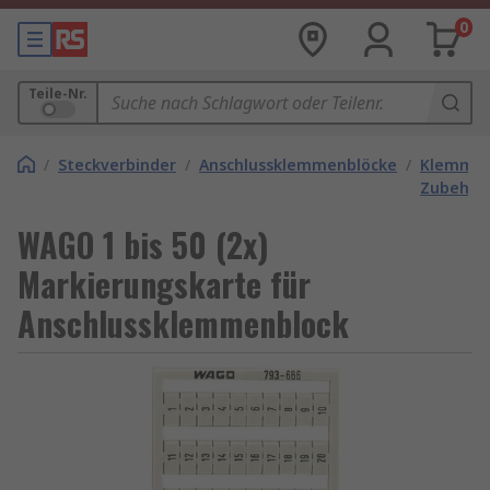
0
Teile-Nr.
/
Steckverbinder
/
Anschlussklemmenblöcke
/
Klemmbl
Zubehör
WAGO 1 bis 50 (2x)
Markierungskarte für
Anschlussklemmenblock