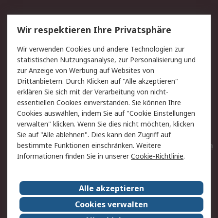
Service
Wir respektieren Ihre Privatsphäre
Value Added Services
Lieferlösungen
Wir verwenden Cookies und andere Technologien zur
Rücksendungen
Kontakt
statistischen Nutzungsanalyse, zur Personalisierung und
Hilfe
Privatkunden
zur Anzeige von Werbung auf Websites von
Drittanbietern. Durch Klicken auf "Alle akzeptieren"
Rechtliches
erklären Sie sich mit der Verarbeitung von nicht-
essentiellen Cookies einverstanden. Sie können Ihre
AGB
Datenschutz
Cookies auswählen, indem Sie auf "Cookie Einstellungen
Cookie-Richtlinie
Zahlungsbedingungen
verwalten" klicken. Wenn Sie dies nicht möchten, klicken
Copyright/Impressum
Entsorgung
Sie auf "Alle ablehnen". Dies kann den Zugriff auf
Elektrogeräte/Batterien
bestimmte Funktionen einschränken. Weitere
Informationen finden Sie in unserer
Cookie-Richtlinie
.
Über RS
Alle akzeptieren
Unternehmen
RS weltweit
Karriere bei RS
Nachhaltigkeit
Cookies verwalten
Qualität/Umwelt/Zertifikate
Presse-Center