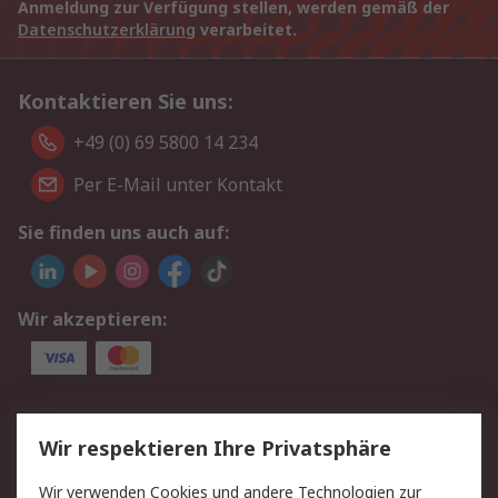
Anmeldung zur Verfügung stellen, werden gemäß der
Datenschutzerklärung
verarbeitet.
Kontaktieren Sie uns:
+49 (0) 69 5800 14 234
Per E-Mail unter Kontakt
Sie finden uns auch auf:
Wir akzeptieren:
Service
Wir respektieren Ihre Privatsphäre
Value Added Services
Lieferlösungen
Wir verwenden Cookies und andere Technologien zur
Rücksendungen
Kontakt