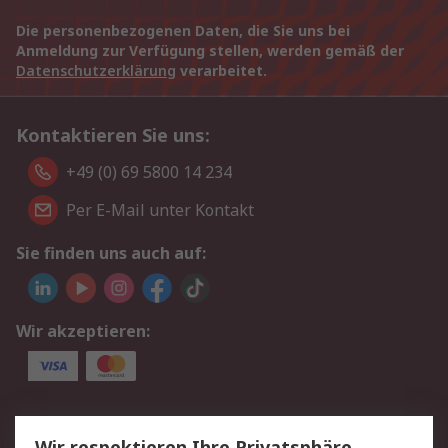
Die personenbezogenen Daten, die Sie uns bei
Anmeldung zur Verfügung stellen, werden gemäß der
Datenschutzerklärung
verarbeitet.
Kontaktieren Sie uns:
+49 (0) 69 5800 14 234
Per E-Mail unter Kontakt
Sie finden uns auch auf:
Wir akzeptieren:
Service
Wir respektieren Ihre Privatsphäre