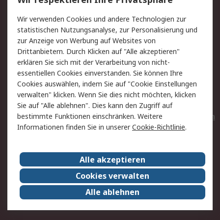
Value Added Services
Lieferlösungen
Wir verwenden Cookies und andere Technologien zur
Rücksendungen
Kontakt
statistischen Nutzungsanalyse, zur Personalisierung und
Hilfe
Privatkunden
zur Anzeige von Werbung auf Websites von
Drittanbietern. Durch Klicken auf "Alle akzeptieren"
Rechtliches
erklären Sie sich mit der Verarbeitung von nicht-
essentiellen Cookies einverstanden. Sie können Ihre
AGB
Datenschutz
Cookies auswählen, indem Sie auf "Cookie Einstellungen
Cookie-Richtlinie
Zahlungsbedingungen
verwalten" klicken. Wenn Sie dies nicht möchten, klicken
Copyright/Impressum
Entsorgung
Sie auf "Alle ablehnen". Dies kann den Zugriff auf
Elektrogeräte/Batterien
bestimmte Funktionen einschränken. Weitere
Informationen finden Sie in unserer
Cookie-Richtlinie
.
Über RS
Alle akzeptieren
Unternehmen
RS weltweit
Karriere bei RS
Nachhaltigkeit
Cookies verwalten
Qualität/Umwelt/Zertifikate
Presse-Center
Alle ablehnen
Event-Center