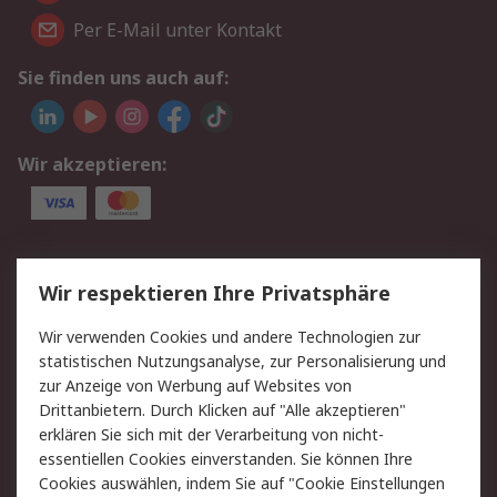
Per E-Mail unter Kontakt
Sie finden uns auch auf:
Wir akzeptieren:
Service
Wir respektieren Ihre Privatsphäre
Value Added Services
Lieferlösungen
Wir verwenden Cookies und andere Technologien zur
Rücksendungen
Kontakt
statistischen Nutzungsanalyse, zur Personalisierung und
Hilfe
Privatkunden
zur Anzeige von Werbung auf Websites von
Drittanbietern. Durch Klicken auf "Alle akzeptieren"
Rechtliches
erklären Sie sich mit der Verarbeitung von nicht-
essentiellen Cookies einverstanden. Sie können Ihre
AGB
Datenschutz
Cookies auswählen, indem Sie auf "Cookie Einstellungen