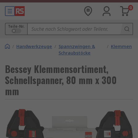
0
Teile-Nr.
/
Handwerkzeuge
/
Spannzwingen &
/
Klemmen
Schraubstöcke
Bessey Klemmensortiment,
Schnellspanner, 80 mm x 300
mm