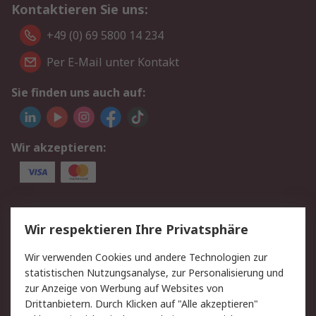
Kontaktieren Sie uns:
+49 (0) 69 5800 14 234
Per E-Mail unter Kontakt
Sie finden uns auch auf:
Wir akzeptieren:
Service
Wir respektieren Ihre Privatsphäre
Value Added Services
Lieferlösungen
Wir verwenden Cookies und andere Technologien zur
Rücksendungen
Kontakt
statistischen Nutzungsanalyse, zur Personalisierung und
Hilfe
Privatkunden
zur Anzeige von Werbung auf Websites von
Drittanbietern. Durch Klicken auf "Alle akzeptieren"
Rechtliches