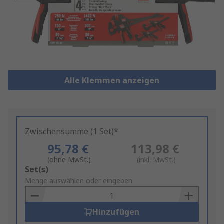
Alle Klemmen anzeigen
Zwischensumme (1 Set)*
95,78 €
113,98 €
(ohne MwSt.)
(inkl. MwSt.)
Add
Set(s)
to
Menge auswählen oder eingeben
Basket
Hinzufügen