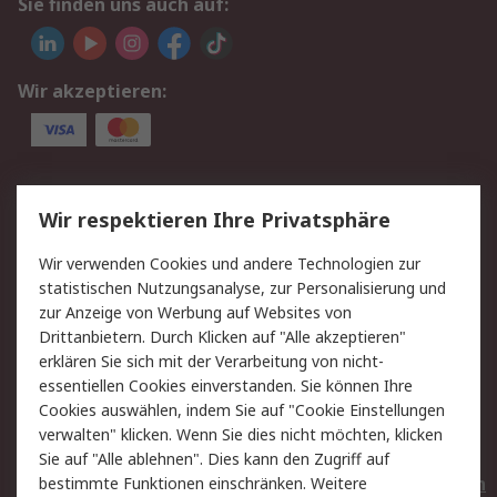
Sie finden uns auch auf:
Wir akzeptieren:
Service
Wir respektieren Ihre Privatsphäre
Value Added Services
Lieferlösungen
Wir verwenden Cookies und andere Technologien zur
Rücksendungen
Kontakt
statistischen Nutzungsanalyse, zur Personalisierung und
Hilfe
Privatkunden
zur Anzeige von Werbung auf Websites von
Drittanbietern. Durch Klicken auf "Alle akzeptieren"
Rechtliches
erklären Sie sich mit der Verarbeitung von nicht-
essentiellen Cookies einverstanden. Sie können Ihre
AGB
Datenschutz
Cookies auswählen, indem Sie auf "Cookie Einstellungen
Cookie-Richtlinie
Zahlungsbedingungen
verwalten" klicken. Wenn Sie dies nicht möchten, klicken
Copyright/Impressum
Entsorgung
Sie auf "Alle ablehnen". Dies kann den Zugriff auf
Elektrogeräte/Batterien
bestimmte Funktionen einschränken. Weitere