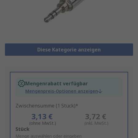
Diese Kategorie anzeigen
Mengenrabatt verfügbar
Mengenpreis-Optionen anzeigen
Zwischensumme (1 Stück)*
3,13 €
3,72 €
(ohne MwSt.)
(inkl. MwSt.)
Add
Stück
to
Menge auswählen oder eingeben