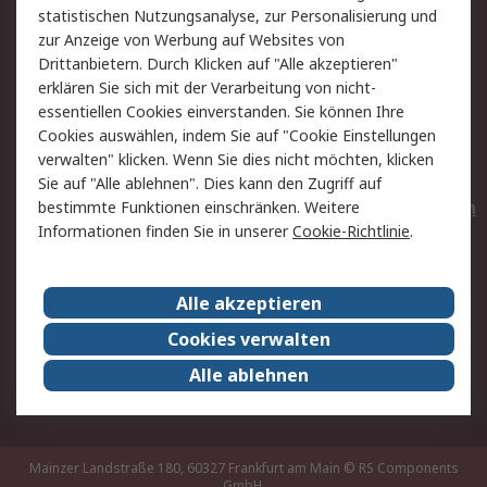
statistischen Nutzungsanalyse, zur Personalisierung und
Hilfe
Privatkunden
zur Anzeige von Werbung auf Websites von
Drittanbietern. Durch Klicken auf "Alle akzeptieren"
Rechtliches
erklären Sie sich mit der Verarbeitung von nicht-
essentiellen Cookies einverstanden. Sie können Ihre
AGB
Datenschutz
Cookies auswählen, indem Sie auf "Cookie Einstellungen
Cookie-Richtlinie
Zahlungsbedingungen
verwalten" klicken. Wenn Sie dies nicht möchten, klicken
Copyright/Impressum
Entsorgung
Sie auf "Alle ablehnen". Dies kann den Zugriff auf
Elektrogeräte/Batterien
bestimmte Funktionen einschränken. Weitere
Informationen finden Sie in unserer
Cookie-Richtlinie
.
Über RS
Alle akzeptieren
Unternehmen
RS weltweit
Karriere bei RS
Nachhaltigkeit
Cookies verwalten
Qualität/Umwelt/Zertifikate
Presse-Center
Alle ablehnen
Event-Center
Mainzer Landstraße 180, 60327 Frankfurt am Main
© RS Components
GmbH,