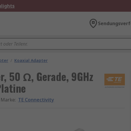
lights
Sendungsverf
pter
/
Koaxial Adapter
r, 50 Ω, Gerade, 9GHz
latine
Marke
:
TE Connectivity