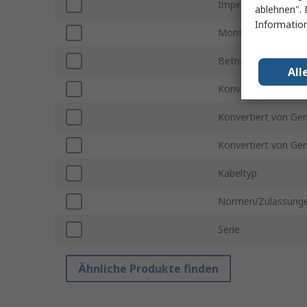
Impedanz
ablehnen". 
Information
Montageausrichtun
Betriebsfrequenz
All
Konvertiert zu Gend
Konvertiert von Gen
Konvertiert von Ge
Kabeltyp
Normen/Zulassung
Serie
Ähnliche Produkte finden