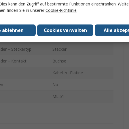
50Ω
Dies kann den Zugriff auf bestimmte Funktionen einschränken. Weite
en finden Sie in unserer
Cookie-Richtlinie
.
g
Gerade
9GHz
e ablehnen
Cookies verwalten
Alle akzep
er – Steckertyp
Stecker
der – Steckertyp
Stecker
nder – Kontakt
Buchse
Kabel-zu-Platine
en
No
ML 51