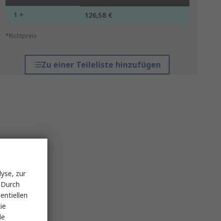
1 +
126,58 €
*Richtpreis
Zu einer Teileliste hinzufügen
yse, zur
 Durch
entiellen
ie
le