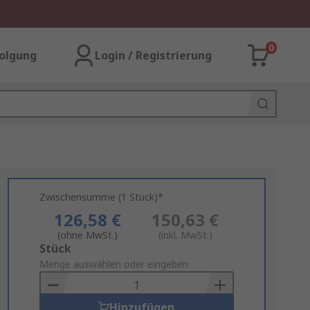
0
olgung
Login / Registrierung
Zwischensumme (1 Stück)*
126,58 €
150,63 €
(ohne MwSt.)
(inkl. MwSt.)
Add
Stück
to
Menge auswählen oder eingeben
Basket
Hinzufügen