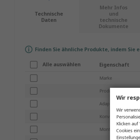
Mehr Infos
Technische
und
Daten
technische
Dokumente
Finden Sie ähnliche Produkte, indem Sie 
Alle auswählen
Eigenschaft
Marke
Produkt Typ
Wir resp
Adaptertyp
Wir verwend
Konvertiert zu Typ
Personalisi
Klicken auf 
Montageart
Cookies ein
Einstellung