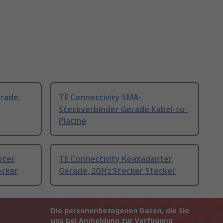
rade,
TE Connectivity SMA-
Steckverbinder Gerade Kabel-zu-
Platine
pter
TE Connectivity Koaxadapter
ecker
Gerade, 2GHz Stecker Stecker
Die personenbezogenen Daten, die Sie
uns bei Anmeldung zur Verfügung