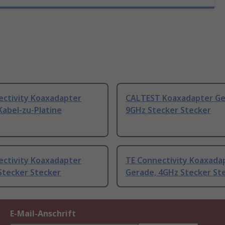
ectivity Koaxadapter
CALTEST Koaxadapter Ge
abel-zu-Platine
9GHz Stecker Stecker
ectivity Koaxadapter
TE Connectivity Koaxada
Stecker Stecker
Gerade, 4GHz Stecker St
E-Mail-Anschrift