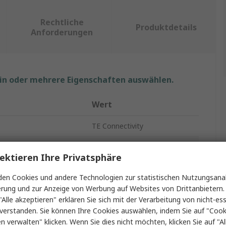
Rechtliche
Produktdetails
Anforderungen
ein oder mehrere Eigenschaften auswählen.
Wert
TE Connectivity
Koaxadapter
ektieren Ihre Privatsphäre
ML 51 J auf HF-Schalter 4
en Cookies und andere Technologien zur statistischen Nutzungsanal
Schalter
erung und zur Anzeige von Werbung auf Websites von Drittanbietern.
"Alle akzeptieren" erklären Sie sich mit der Verarbeitung von nicht-ess
Kabel
verstanden. Sie können Ihre Cookies auswählen, indem Sie auf "Cook
en verwalten" klicken. Wenn Sie dies nicht möchten, klicken Sie auf "Al