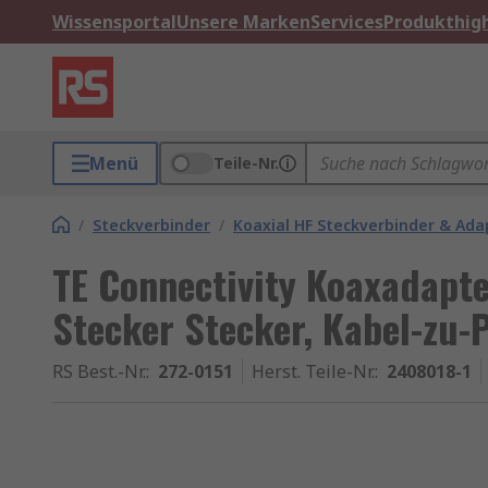
Wissensportal
Unsere Marken
Services
Produkthigh
Menü
Teile-Nr.
/
Steckverbinder
/
Koaxial HF Steckverbinder & Ada
TE Connectivity Koaxadapte
Stecker Stecker, Kabel-zu-P
RS Best.-Nr.
:
272-0151
Herst. Teile-Nr.
:
2408018-1