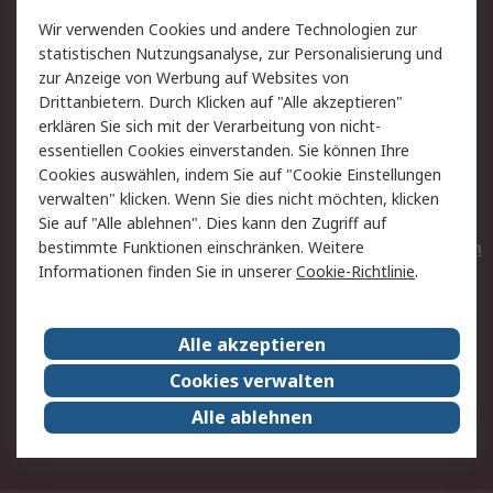
Value Added Services
Lieferlösungen
Wir verwenden Cookies und andere Technologien zur
Rücksendungen
Kontakt
statistischen Nutzungsanalyse, zur Personalisierung und
Hilfe
Privatkunden
zur Anzeige von Werbung auf Websites von
Drittanbietern. Durch Klicken auf "Alle akzeptieren"
Rechtliches
erklären Sie sich mit der Verarbeitung von nicht-
essentiellen Cookies einverstanden. Sie können Ihre
AGB
Datenschutz
Cookies auswählen, indem Sie auf "Cookie Einstellungen
Cookie-Richtlinie
Zahlungsbedingungen
verwalten" klicken. Wenn Sie dies nicht möchten, klicken
Copyright/Impressum
Entsorgung
Sie auf "Alle ablehnen". Dies kann den Zugriff auf
Elektrogeräte/Batterien
bestimmte Funktionen einschränken. Weitere
Informationen finden Sie in unserer
Cookie-Richtlinie
.
Über RS
Alle akzeptieren
Unternehmen
RS weltweit
Karriere bei RS
Nachhaltigkeit
Cookies verwalten
Qualität/Umwelt/Zertifikate
Presse-Center
Alle ablehnen
Event-Center