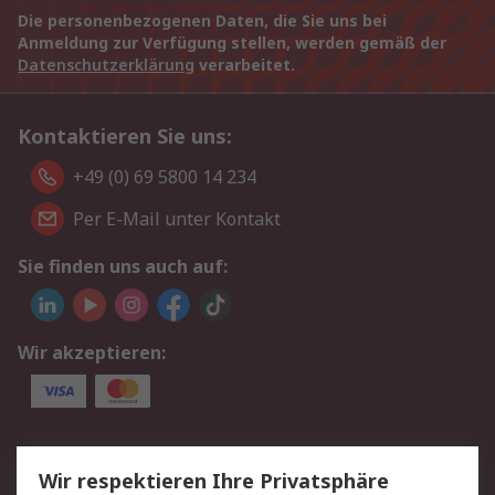
Die personenbezogenen Daten, die Sie uns bei
Anmeldung zur Verfügung stellen, werden gemäß der
Datenschutzerklärung
verarbeitet.
Kontaktieren Sie uns:
+49 (0) 69 5800 14 234
Per E-Mail unter Kontakt
Sie finden uns auch auf:
Wir akzeptieren:
Service
Wir respektieren Ihre Privatsphäre