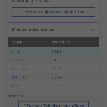
überprüfen“ klicken.
Lieferverfügbarkeit überprüfen
Mengenpreisoptionen
Stück
Pro Stück
1 - 24
7,53 €
25 - 99
7,13 €
100 - 249
5,52 €
250 - 499
5,29 €
500 +
5,20 €
*Richtpreis
Zu einer Teileliste hinzufügen