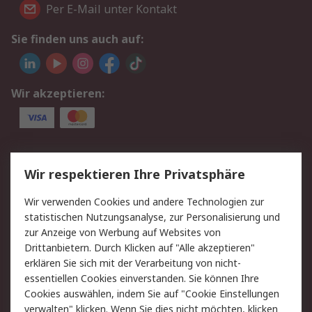
Per E-Mail unter Kontakt
Sie finden uns auch auf:
Wir akzeptieren:
Service
Wir respektieren Ihre Privatsphäre
Value Added Services
Lieferlösungen
Wir verwenden Cookies und andere Technologien zur
Rücksendungen
Kontakt
statistischen Nutzungsanalyse, zur Personalisierung und
Hilfe
Privatkunden
zur Anzeige von Werbung auf Websites von
Drittanbietern. Durch Klicken auf "Alle akzeptieren"
Rechtliches
erklären Sie sich mit der Verarbeitung von nicht-
essentiellen Cookies einverstanden. Sie können Ihre
AGB
Datenschutz
Cookies auswählen, indem Sie auf "Cookie Einstellungen
Cookie-Richtlinie
Zahlungsbedingungen
verwalten" klicken. Wenn Sie dies nicht möchten, klicken