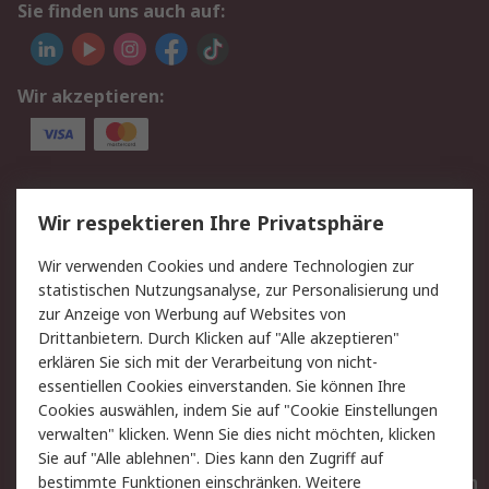
Sie finden uns auch auf:
Wir akzeptieren:
Service
Wir respektieren Ihre Privatsphäre
Value Added Services
Lieferlösungen
Wir verwenden Cookies und andere Technologien zur
Rücksendungen
Kontakt
statistischen Nutzungsanalyse, zur Personalisierung und
Hilfe
Privatkunden
zur Anzeige von Werbung auf Websites von
Drittanbietern. Durch Klicken auf "Alle akzeptieren"
Rechtliches
erklären Sie sich mit der Verarbeitung von nicht-
essentiellen Cookies einverstanden. Sie können Ihre
AGB
Datenschutz
Cookies auswählen, indem Sie auf "Cookie Einstellungen
Cookie-Richtlinie
Zahlungsbedingungen
verwalten" klicken. Wenn Sie dies nicht möchten, klicken
Copyright/Impressum
Entsorgung
Sie auf "Alle ablehnen". Dies kann den Zugriff auf
Elektrogeräte/Batterien
bestimmte Funktionen einschränken. Weitere