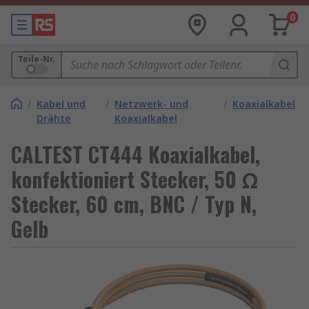
0
Teile-Nr.
/
Kabel und
/
Netzwerk- und
/
Koaxialkabel
Drähte
Koaxialkabel
CALTEST CT444 Koaxialkabel,
konfektioniert Stecker, 50 Ω
Stecker, 60 cm, BNC / Typ N,
Gelb