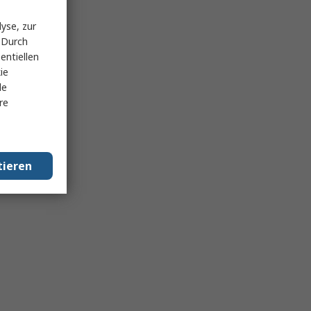
yse, zur
 Durch
entiellen
ie
le
re
tieren