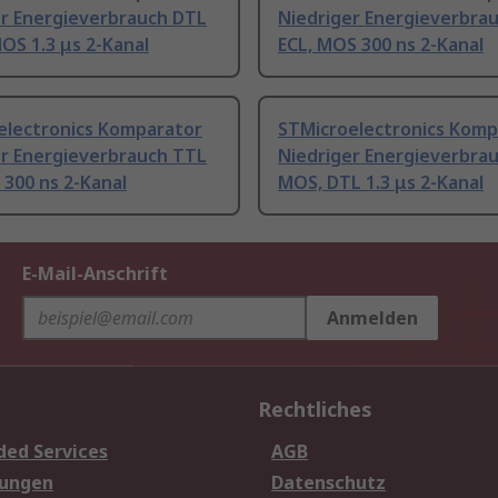
er Energieverbrauch DTL
Niedriger Energieverbra
OS 1.3 μs 2-Kanal
ECL, MOS 300 ns 2-Kanal
electronics Komparator
STMicroelectronics Komp
er Energieverbrauch TTL
Niedriger Energieverbra
 300 ns 2-Kanal
MOS, DTL 1.3 μs 2-Kanal
E-Mail-Anschrift
Anmelden
Rechtliches
ded Services
AGB
sungen
Datenschutz