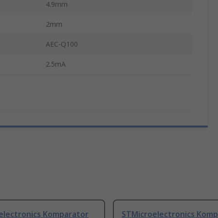
4.9mm
2mm
AEC-Q100
2.5mA
electronics Komparator
STMicroelectronics Komp