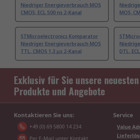
Niedriger Energieverbrauch MOS
Niedrig
CMOS, ECL 500 ns 2-Kanal
MOS, CM
STMicroelectronics Komparator
STMicro
Niedriger Energieverbrauch MOS
Niedrig
TTL, CMOS 1.3 μs 2-Kanal
DTL, ECL
Exklusiv für Sie unsere neuesten
Produkte und Angebote
Kontaktieren Sie uns:
Service
+49 (0) 69 5800 14 234
Value Ad
Lieferlö
Per E-Mail unter Kontakt