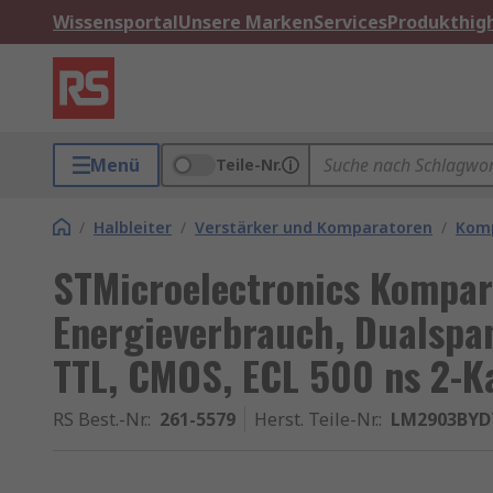
Wissensportal
Unsere Marken
Services
Produkthigh
Menü
Teile-Nr.
/
Halbleiter
/
Verstärker und Komparatoren
/
Kom
STMicroelectronics Kompar
Energieverbrauch, Dualspa
TTL, CMOS, ECL 500 ns 2-K
RS Best.-Nr.
:
261-5579
Herst. Teile-Nr.
:
LM2903BYD