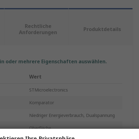
Rechtliche
Produktdetails
Anforderungen
ein oder mehrere Eigenschaften auswählen.
Wert
STMicroelectronics
Komparator
Niedriger Energieverbrauch, Dualspannung
Oberfläche
ektieren Ihre Privatsphäre