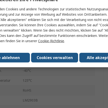
SO-8
en Cookies und andere Technologien zur statistischen Nutzungsanal
DTL, MOS, TTL, CMOS, ECL
erung und zur Anzeige von Werbung auf Websites von Drittanbietern.
"Alle akzeptieren" erklären Sie sich mit der Verarbeitung von nicht-ess
2
verstanden. Sie können Ihre Cookies auswählen, indem Sie auf "Cook
en verwalten" klicken. Wenn Sie dies nicht möchten, klicken Sie auf "Al
500ns
Dies kann den Zugriff auf bestimmte Funktionen einschränken. Weite
en finden Sie in unserer
Cookie-Richtlinie
.
8
spannung
2V
e ablehnen
Cookies verwalten
Alle akzep
spannung
1.71V
.
-40°C
eratur
125°C
RoHS
LM2903B