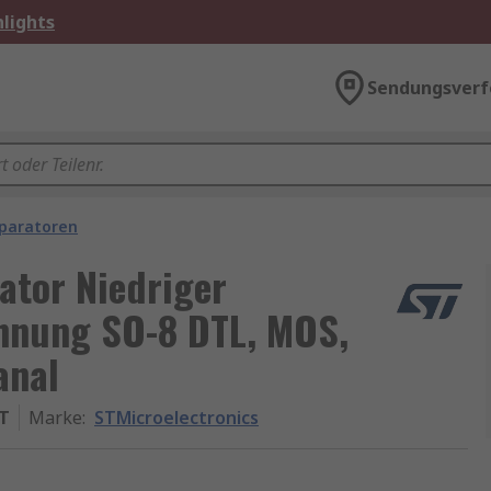
lights
Sendungsverf
paratoren
ator Niedriger
nnung SO-8 DTL, MOS,
anal
T
Marke
:
STMicroelectronics