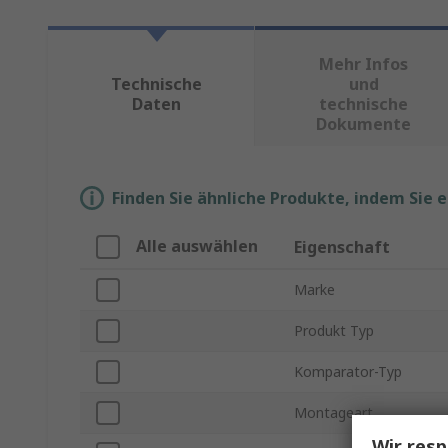
Mehr Infos
Technische
und
Daten
technische
Dokumente
Finden Sie ähnliche Produkte, indem Sie 
Alle auswählen
Eigenschaft
Marke
Produkt Typ
Komparator-Typ
Montageart
Wir resp