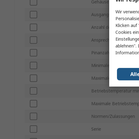
Gehäusegröße
Wir verwend
Ausgangstyp
Personalisi
Klicken auf 
Anzahl der Kanäle
Cookies ein
Einstellung
Ansprechzeit typisch
ablehnen". 
Information
Pinanzahl
Minimale Versorgungs
All
Maximale Versorgungs
Betriebstemperatur min
Maximale Betriebstemp
Normen/Zulassungen
Serie