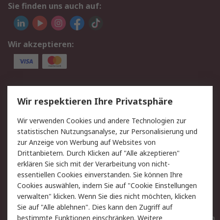
Sie finden uns auch auf:
Wir akzeptieren:
Service
Wir respektieren Ihre Privatsphäre
Value Added Services
Lieferlösungen
Wir verwenden Cookies und andere Technologien zur
Rücksendungen
Kontakt
statistischen Nutzungsanalyse, zur Personalisierung und
Hilfe
Privatkunden
zur Anzeige von Werbung auf Websites von
Drittanbietern. Durch Klicken auf "Alle akzeptieren"
Rechtliches
erklären Sie sich mit der Verarbeitung von nicht-
essentiellen Cookies einverstanden. Sie können Ihre
AGB
Datenschutz
Cookies auswählen, indem Sie auf "Cookie Einstellungen
Cookie-Richtlinie
Zahlungsbedingungen
verwalten" klicken. Wenn Sie dies nicht möchten, klicken
Copyright/Impressum
Entsorgung
Sie auf "Alle ablehnen". Dies kann den Zugriff auf
Elektrogeräte/Batterien
bestimmte Funktionen einschränken. Weitere