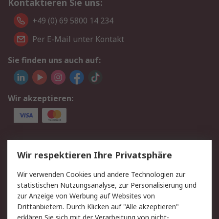
Kontaktieren Sie uns:
+49 (0) 69 5800 14 234
Per E-Mail unter Kontakt
Sie finden uns auch auf:
Wir akzeptieren:
Service
Wir respektieren Ihre Privatsphäre
Value Added Services
Lieferlösungen
Wir verwenden Cookies und andere Technologien zur
Rücksendungen
Kontakt
statistischen Nutzungsanalyse, zur Personalisierung und
Hilfe
Privatkunden
zur Anzeige von Werbung auf Websites von
Drittanbietern. Durch Klicken auf "Alle akzeptieren"
Rechtliches
erklären Sie sich mit der Verarbeitung von nicht-