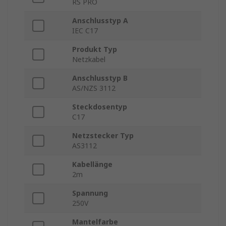
RS PRO
Anschlusstyp A
IEC C17
Produkt Typ
Netzkabel
Anschlusstyp B
AS/NZS 3112
Steckdosentyp
C17
Netzstecker Typ
AS3112
Kabellänge
2m
Spannung
250V
Mantelfarbe