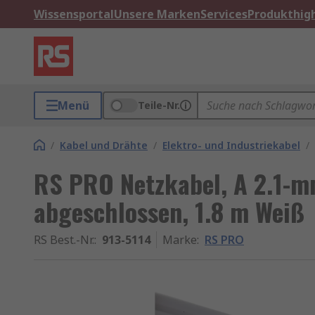
Wissensportal
Unsere Marken
Services
Produkthigh
Menü
Teile-Nr.
/
Kabel und Drähte
/
Elektro- und Industriekabel
/
RS PRO Netzkabel, A 2.1-m
abgeschlossen, 1.8 m Weiß
RS Best.-Nr.
:
913-5114
Marke
:
RS PRO