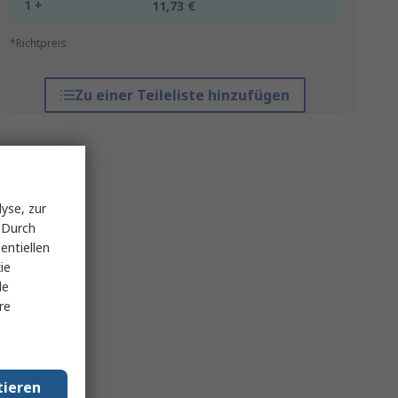
1 +
11,73 €
*Richtpreis
Zu einer Teileliste hinzufügen
yse, zur
 Durch
entiellen
ie
le
re
tieren