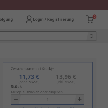
0
olgung
Login / Registrierung
Zwischensumme (1 Stück)*
11,73 €
13,96 €
(ohne MwSt.)
(inkl. MwSt.)
Add
Stück
to
Menge auswählen oder eingeben
Basket