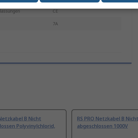
lassungen
CE
7A
Netzkabel B Nicht
RS PRO Netzkabel B Nich
ossen Polyvinylchlorid,
abgeschlossen 1000V