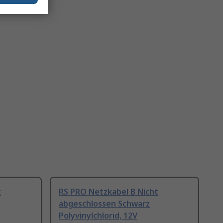
t
RS PRO Netzkabel B Nicht
abgeschlossen Schwarz
Polyvinylchlorid, 12V