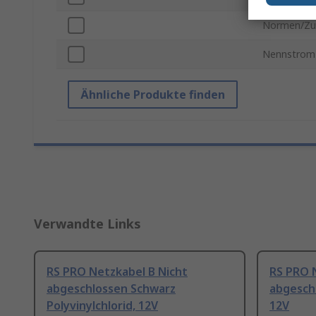
Normen/Zu
Nennstrom
Ähnliche Produkte finden
Verwandte Links
RS PRO Netzkabel B Nicht
RS PRO 
abgeschlossen Schwarz
abgeschl
Polyvinylchlorid, 12V
12V