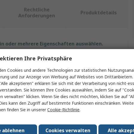
Rechtliche
Produktdetails
Anforderungen
ein oder mehrere Eigenschaften auswählen.
ektieren Ihre Privatsphäre
aft
Wert
en Cookies und andere Technologien zur statistischen Nutzungsanal
RS PRO
erung und zur Anzeige von Werbung auf Websites von Drittanbietern.
"Alle akzeptieren" erklären Sie sich mit der Verarbeitung von nicht-ess
yp A
2.1-mm-DC-Buchse
verstanden. Sie können Ihre Cookies auswählen, indem Sie auf "Cook
p
Netzkabel
en verwalten" klicken. Wenn Sie dies nicht möchten, klicken Sie auf "Al
Dies kann den Zugriff auf bestimmte Funktionen einschränken. Weite
yp B
Nicht abgeschlossen
en finden Sie in unserer
Cookie-Richtlinie
.
1.8m
e ablehnen
Cookies verwalten
Alle akzep
e
Weiß