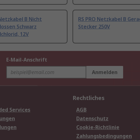
Netzkabel B Nicht
RS PRO Netzkabel B Gera
lossen Schwarz
Stecker 250V
lchlorid, 12V
E-Mail-Anschrift
Anmelden
Rechtliches
ded Services
AGB
sungen
Datenschutz
dungen
Cookie-Richtlinie
Zahlungsbedingungen