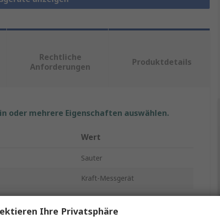
Rechtliche
Produktdetails
Anforderungen
ein oder mehrere Eigenschaften auswählen.
Wert
Sauter
Kraft-Messgerät
±0.5 %
ektieren Ihre Privatsphäre
0.01 N