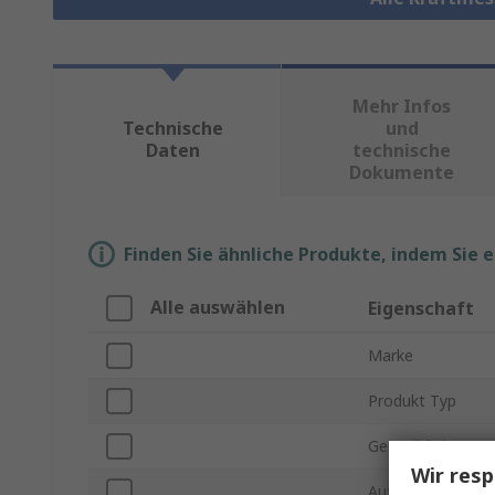
Mehr Infos
Technische
und
Daten
technische
Dokumente
Finden Sie ähnliche Produkte, indem Sie 
Alle auswählen
Eigenschaft
Marke
Produkt Typ
Genauigkeit
Wir resp
Auflösung