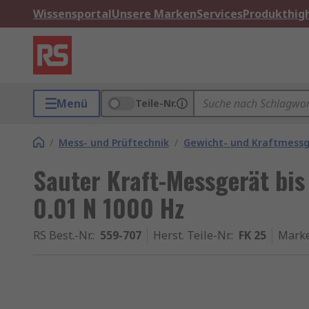
Wissensportal
Unsere Marken
Services
Produkthigh
Menü
Teile-Nr.
/
Mess- und Prüftechnik
/
Gewicht- und Kraftmess
Sauter Kraft-Messgerät bis
0.01 N 1000 Hz
RS Best.-Nr.
:
559-707
Herst. Teile-Nr.
:
FK 25
Mark