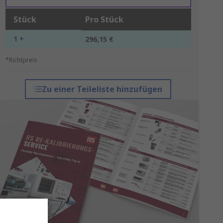
Stück
Pro Stück
1 +
296,15 €
*Richtpreis
Zu einer Teileliste hinzufügen