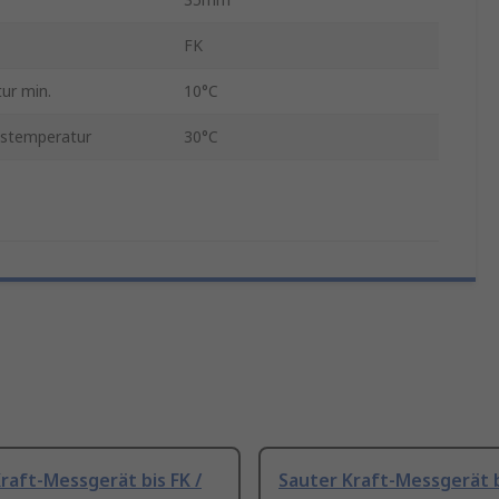
FK
ur min.
10°C
bstemperatur
30°C
raft-Messgerät bis FK /
Sauter Kraft-Messgerät b