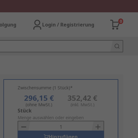
0
olgung
Login / Registrierung
Zwischensumme (1 Stück)*
296,15 €
352,42 €
(ohne MwSt.)
(inkl. MwSt.)
Add
Stück
to
Menge auswählen oder eingeben
Basket
Hinzufügen