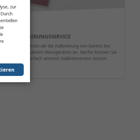
yse, zur
 Durch
entiellen
ie
le
RE-KALIBRIERUNGSSERVICE
re
Als Service bieten wir die Kalibrierung von bereits bei
Ihnen vorhandenen Messgeräten an. Hierfür können Sie
schnell und einfach unseren Kalibrierservice nutzen.
tieren
Mehr Infos