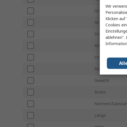
Wir verwend
Gemessene Zeite
Personalisi
Klicken auf 
Abtastrate
Cookies ein
Einstellung
Displaytyp
ablehnen". 
Information
Akku Typ
Stromversorgung
All
Netzstecker Typ
Gewicht
Breite
Normen/Zulassu
Länge
Höhe