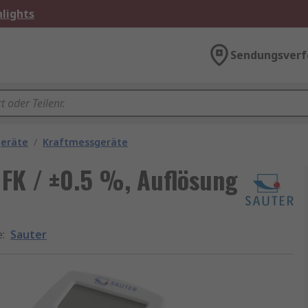
lights
Sendungsverf
geräte
/
Kraftmessgeräte
 FK / ±0.5 %, Auflösung
e
:
Sauter