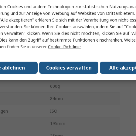
en Cookies und andere Technologien zur statistischen Nutzungsanal
inheiten
kg, lb, N, oz
erung und zur Anzeige von Werbung auf Websites von Drittanbietern.
"Alle akzeptieren" erklären Sie sich mit der Verarbeitung von nicht-ess
1000Hz
verstanden. Sie können Ihre Cookies auswählen, indem Sie auf "Cook
en verwalten" klicken. Wenn Sie dies nicht möchten, klicken Sie auf "Al
LCD
Dies kann den Zugriff auf bestimmte Funktionen einschränken. Weite
en finden Sie in unserer
Cookie-Richtlinie
.
AA
Batterie
e ablehnen
Cookies verwalten
Alle akzep
EU, Typ A, 3-polig (Global)
600g
84mm
ngen
ISO
195mm
35mm