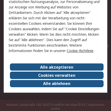
statistischen Nutzungsanalyse, zur Personalisierung und
Hilfe
Privatkunden
zur Anzeige von Werbung auf Websites von
Drittanbietern. Durch Klicken auf "Alle akzeptieren"
Rechtliches
erklären Sie sich mit der Verarbeitung von nicht-
essentiellen Cookies einverstanden. Sie können Ihre
AGB
Datenschutz
Cookies auswählen, indem Sie auf "Cookie Einstellungen
Cookie-Richtlinie
Zahlungsbedingungen
verwalten" klicken. Wenn Sie dies nicht möchten, klicken
Copyright/Impressum
Entsorgung
Sie auf "Alle ablehnen". Dies kann den Zugriff auf
Elektrogeräte/Batterien
bestimmte Funktionen einschränken. Weitere
Informationen finden Sie in unserer
Cookie-Richtlinie
.
Über RS
Alle akzeptieren
Unternehmen
RS weltweit
Karriere bei RS
Nachhaltigkeit
Cookies verwalten
Qualität/Umwelt/Zertifikate
Presse-Center
Alle ablehnen
Event-Center
Mainzer Landstraße 180, 60327 Frankfurt am Main
© RS Components
GmbH,