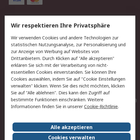
Service
Wir respektieren Ihre Privatsphäre
Value Added Services
Lieferlösungen
Wir verwenden Cookies und andere Technologien zur
Rücksendungen
Kontakt
statistischen Nutzungsanalyse, zur Personalisierung und
Hilfe
Privatkunden
zur Anzeige von Werbung auf Websites von
Drittanbietern. Durch Klicken auf "Alle akzeptieren"
Rechtliches
erklären Sie sich mit der Verarbeitung von nicht-
essentiellen Cookies einverstanden. Sie können Ihre
AGB
Datenschutz
Cookies auswählen, indem Sie auf "Cookie Einstellungen
Cookie-Richtlinie
Zahlungsbedingungen
verwalten" klicken. Wenn Sie dies nicht möchten, klicken
Copyright/Impressum
Entsorgung
Sie auf "Alle ablehnen". Dies kann den Zugriff auf
Elektrogeräte/Batterien
bestimmte Funktionen einschränken. Weitere
Informationen finden Sie in unserer
Cookie-Richtlinie
.
Über RS
Alle akzeptieren
Unternehmen
RS weltweit
Karriere bei RS
Nachhaltigkeit
Cookies verwalten