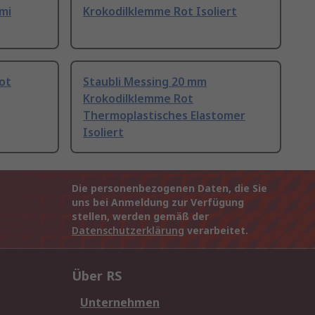
mi
Krokodilklemme Rot Isoliert
ot
Staubli Messing 20 mm
Krokodilklemme Rot
Thermoplastisches Elastomer
Isoliert
Die personenbezogenen Daten, die Sie
uns bei Anmeldung zur Verfügung
stellen, werden gemäß der
Datenschutzerklärung
verarbeitet.
Über RS
Unternehmen