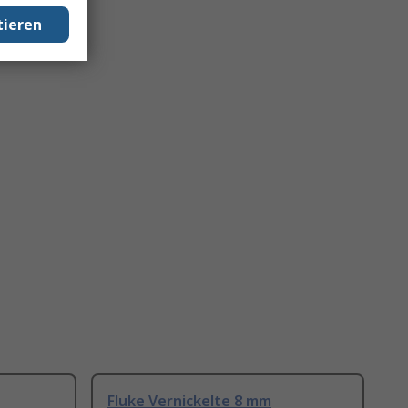
tieren
Fluke Vernickelte 8 mm