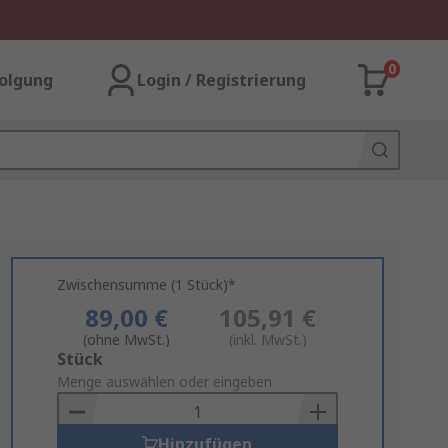
0
olgung
Login / Registrierung
Zwischensumme (1 Stück)*
89,00 €
105,91 €
(ohne MwSt.)
(inkl. MwSt.)
Add
Stück
to
Menge auswählen oder eingeben
Basket
Hinzufügen