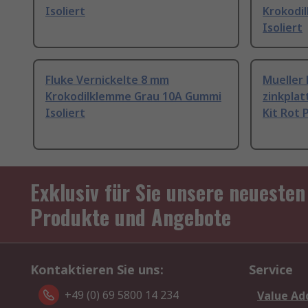
Isoliert
Krokodi
Isoliert
Fluke Vernickelte 8 mm
Mueller 
Krokodilklemme Grau 10A Gummi
zinkplat
Isoliert
Kit Rot P
Exklusiv für Sie unsere neuesten
Produkte und Angebote
Kontaktieren Sie uns:
Service
+49 (0) 69 5800 14 234
Value Ad