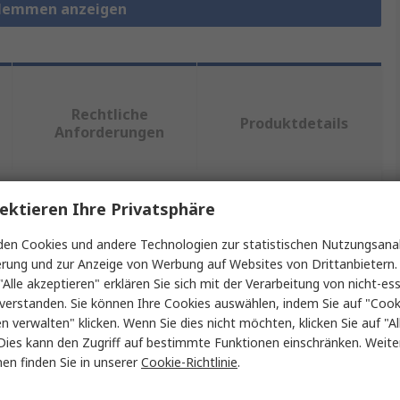
lklemmen anzeigen
Rechtliche
Produktdetails
Anforderungen
ektieren Ihre Privatsphäre
ein oder mehrere Eigenschaften auswählen.
en Cookies und andere Technologien zur statistischen Nutzungsanal
aft
Wert
erung und zur Anzeige von Werbung auf Websites von Drittanbietern.
"Alle akzeptieren" erklären Sie sich mit der Verarbeitung von nicht-ess
Fluke
verstanden. Sie können Ihre Cookies auswählen, indem Sie auf "Cook
en verwalten" klicken. Wenn Sie dies nicht möchten, klicken Sie auf "Al
p
Krokodilklemmen-Kit
Dies kann den Zugriff auf bestimmte Funktionen einschränken. Weite
en finden Sie in unserer
Cookie-Richtlinie
.
nung
20mm