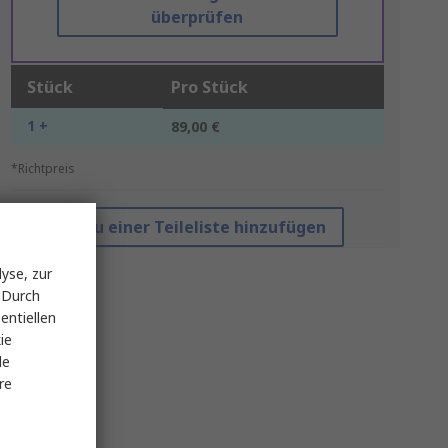
überprüfen
Stück
Pro Stück
1 +
89,00 €
*Richtpreis
Zu einer Teileliste hinzufügen
yse, zur
 Durch
entiellen
ie
le
re