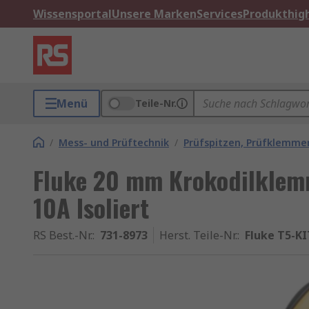
Wissensportal
Unsere Marken
Services
Produkthigh
Menü
Teile-Nr.
/
Mess- und Prüftechnik
/
Prüfspitzen, Prüfklemm
Fluke 20 mm Krokodilklemm
10A Isoliert
RS Best.-Nr.
:
731-8973
Herst. Teile-Nr.
:
Fluke T5-KI