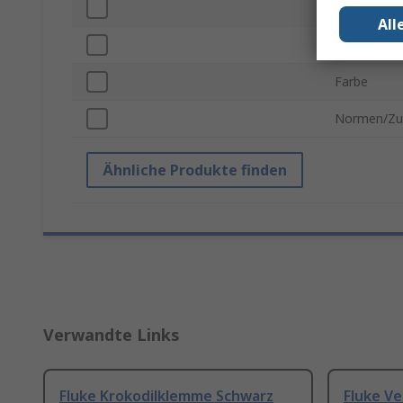
Stromstärk
All
Isoliert
Farbe
Normen/Zu
Ähnliche Produkte finden
Verwandte Links
Fluke Krokodilklemme Schwarz
Fluke Ve