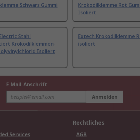
lklemme Schwarz Gummi
Krokodilklemme Rot Gum
Isoliert
Electric Stahl
Extech Krokodilklemme R
tiert Krokodilklemmen-
isoliert
olyvinylchlorid Isoliert
E-Mail-Anschrift
Anmelden
Rechtliches
ded Services
AGB