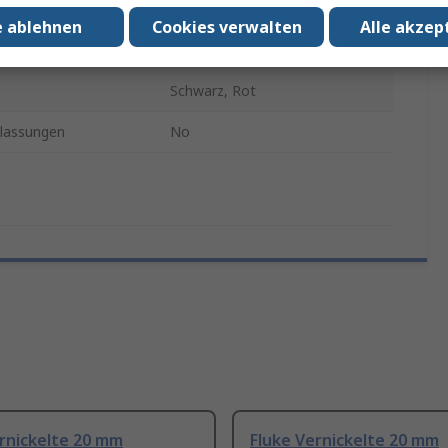
e
10A
e ablehnen
Cookies verwalten
Alle akzep
Ja
Schwarz, Rot
lassungen
No
rnickelte 20 mm
Fluke Vernickelte 20 mm