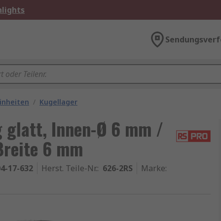
lights
Sendungsverf
inheiten
/
Kugellager
 glatt, Innen-Ø 6 mm /
Breite 6 mm
4-17-632
Herst. Teile-Nr.
:
626-2RS
Marke
: