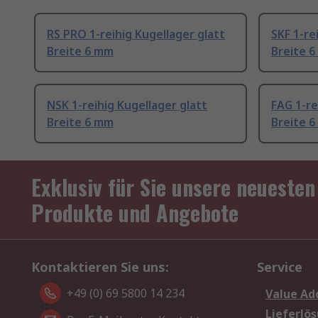
RS PRO 1-reihig Kugellager glatt
SKF 1-re
Breite 6 mm
Breite 
NSK 1-reihig Kugellager glatt
FAG 1-re
Breite 6 mm
Breite 
Exklusiv für Sie unsere neuesten
Produkte und Angebote
Kontaktieren Sie uns:
Service
+49 (0) 69 5800 14 234
Value Ad
Lieferlö