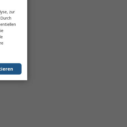
yse, zur
 Durch
entiellen
ie
le
re
tieren