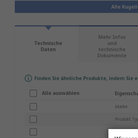
Alle Kugel
Mehr Infos
Technische
und
Daten
technische
Dokumente
Finden Sie ähnliche Produkte, indem Sie 
Alle auswählen
Eigensch
Marke
Produkt Ty
Innendurc