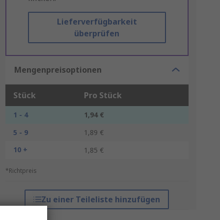
Lieferverfügbarkeit
überprüfen
Mengenpreisoptionen
Stück
Pro Stück
1 - 4
1,94 €
5 - 9
1,89 €
10 +
1,85 €
*Richtpreis
Zu einer Teileliste hinzufügen