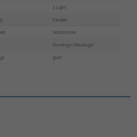
2 Light
yp
Parallel
ahl
36000U/min
Einreihige Rillenkugel
Typ
glatt