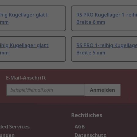
ihig Kugellager glatt
RS PRO Kugellager 1-reihi
6 mm
Breite 6 mm
ihig Kugellager glatt
RS PRO 1-reihig Kugellage
6 mm
Breite 5 mm
E-Mail-Anschrift
Anmelden
Rechtliches
ded Services
AGB
sungen
Datenschutz