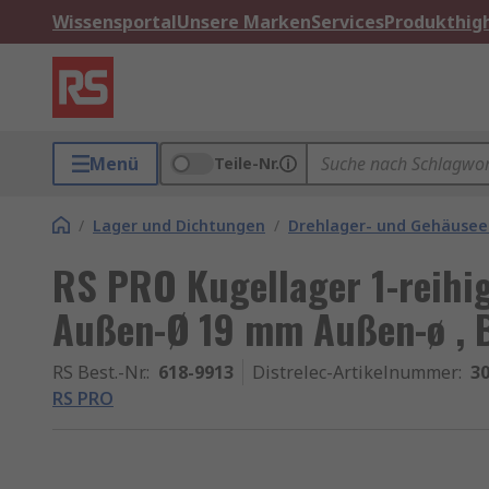
Wissensportal
Unsere Marken
Services
Produkthigh
Menü
Teile-Nr.
/
Lager und Dichtungen
/
Drehlager- und Gehäusee
RS PRO Kugellager 1-reihig
Außen-Ø 19 mm Außen-ø , 
RS Best.-Nr.
:
618-9913
Distrelec-Artikelnummer
:
30
RS PRO