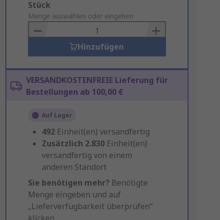
Add
Stück
to
Menge auswählen oder eingeben
Basket
Hinzufügen
VERSANDKOSTENFREIE Lieferung für
Bestellungen ab 100,00 €
Auf Lager
492
Einheit(en) versandfertig
Zusätzlich
2.830
Einheit(en)
versandfertig von einem
anderen Standort
Sie benötigen mehr?
Benötigte
Menge eingeben und auf
„Lieferverfügbarkeit überprüfen“
klicken.