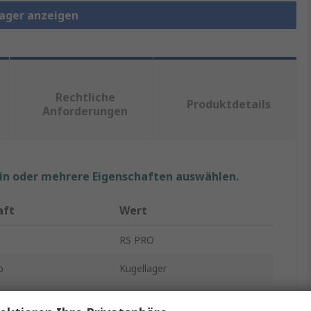
lager anzeigen
Rechtliche
Produktdetails
Anforderungen
ein oder mehrere Eigenschaften auswählen.
aft
Wert
RS PRO
p
Kugellager
hmesser
6mm