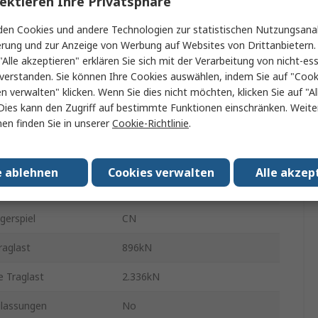
ektieren Ihre Privatsphäre
hmesser
19mm
en Cookies und andere Technologien zur statistischen Nutzungsanal
Breite
6mm
erung und zur Anzeige von Werbung auf Websites von Drittanbietern.
"Alle akzeptieren" erklären Sie sich mit der Verarbeitung von nicht-ess
Material
Stahl
verstanden. Sie können Ihre Cookies auswählen, indem Sie auf "Cook
en verwalten" klicken. Wenn Sie dies nicht möchten, klicken Sie auf "Al
al
Stahl
Dies kann den Zugriff auf bestimmte Funktionen einschränken. Weite
en finden Sie in unserer
Cookie-Richtlinie
.
ial
Stahl
Gekapselt
e ablehnen
Cookies verwalten
Alle akzep
 Reihen
1
gerspiel
CN
raglast
896kN
 Traglast
2.336kN
lassungen
No