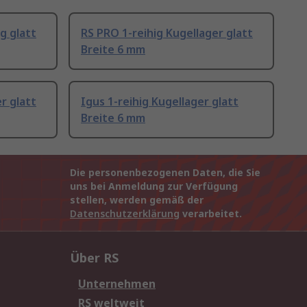
g glatt
RS PRO 1-reihig Kugellager glatt
Breite 6 mm
r glatt
Igus 1-reihig Kugellager glatt
Breite 6 mm
Die personenbezogenen Daten, die Sie
uns bei Anmeldung zur Verfügung
stellen, werden gemäß der
Datenschutzerklärung
verarbeitet.
Über RS
Unternehmen
RS weltweit