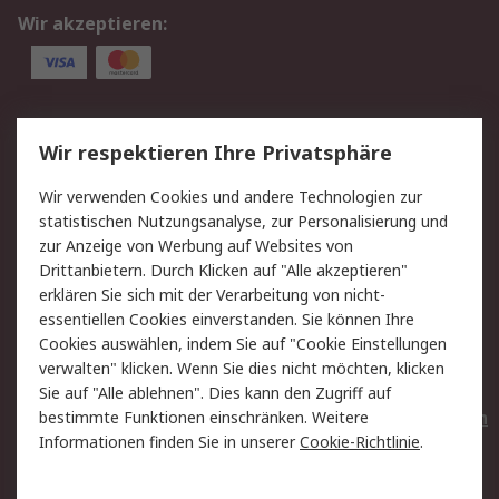
Wir akzeptieren:
Service
Wir respektieren Ihre Privatsphäre
Value Added Services
Lieferlösungen
Wir verwenden Cookies und andere Technologien zur
Rücksendungen
Kontakt
statistischen Nutzungsanalyse, zur Personalisierung und
Hilfe
Privatkunden
zur Anzeige von Werbung auf Websites von
Drittanbietern. Durch Klicken auf "Alle akzeptieren"
Rechtliches
erklären Sie sich mit der Verarbeitung von nicht-
essentiellen Cookies einverstanden. Sie können Ihre
AGB
Datenschutz
Cookies auswählen, indem Sie auf "Cookie Einstellungen
Cookie-Richtlinie
Zahlungsbedingungen
verwalten" klicken. Wenn Sie dies nicht möchten, klicken
Copyright/Impressum
Entsorgung
Sie auf "Alle ablehnen". Dies kann den Zugriff auf
Elektrogeräte/Batterien
bestimmte Funktionen einschränken. Weitere
Informationen finden Sie in unserer
Cookie-Richtlinie
.
Über RS