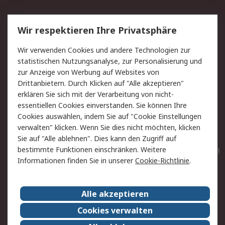
Service
Wir respektieren Ihre Privatsphäre
Value Added Services
Lieferlösungen
Wir verwenden Cookies und andere Technologien zur
Rücksendungen
Kontakt
statistischen Nutzungsanalyse, zur Personalisierung und
Hilfe
Privatkunden
zur Anzeige von Werbung auf Websites von
Drittanbietern. Durch Klicken auf "Alle akzeptieren"
Rechtliches
erklären Sie sich mit der Verarbeitung von nicht-
essentiellen Cookies einverstanden. Sie können Ihre
AGB
Datenschutz
Cookies auswählen, indem Sie auf "Cookie Einstellungen
Cookie-Richtlinie
Zahlungsbedingungen
verwalten" klicken. Wenn Sie dies nicht möchten, klicken
Copyright/Impressum
Entsorgung
Sie auf "Alle ablehnen". Dies kann den Zugriff auf
Elektrogeräte/Batterien
bestimmte Funktionen einschränken. Weitere
Informationen finden Sie in unserer
Cookie-Richtlinie
.
Über RS
Alle akzeptieren
Unternehmen
RS weltweit
Karriere bei RS
Nachhaltigkeit
Cookies verwalten
Qualität/Umwelt/Zertifikate
Presse-Center