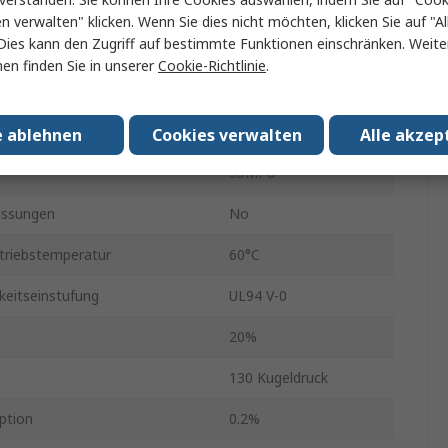
1m
en verwalten" klicken. Wenn Sie dies nicht möchten, klicken Sie auf "Al
Dies kann den Zugriff auf bestimmte Funktionen einschränken. Weite
Polyvinylchlorid
en finden Sie in unserer
Cookie-Richtlinie
.
chmesser
50mm
1.47g/cm³
e ablehnen
Cookies verwalten
Alle akzep
55MPa
assungen
No
triebstemperatur
60°C
eitseinstufung
UL94 V-0
20%
130 Kugeldruck
ption
0.2%