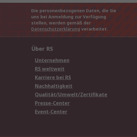
Die personenbezogenen Daten, die Sie
uns bei Anmeldung zur Verfügung
stellen, werden gemäß der
Datenschutzerklärung
verarbeitet.
Über RS
Unternehmen
RS weltweit
Karriere bei RS
Nachhaltigkeit
Qualität/Umwelt/Zertifikate
Presse-Center
Event-Center