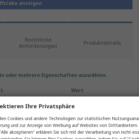
offstäbe anzeigen
Rechtliche
Produktdetails
Anforderungen
ein oder mehrere Eigenschaften auswählen.
ft
Wert
RS PRO
ektieren Ihre Privatsphäre
Grau
en Cookies und andere Technologien zur statistischen Nutzungsanal
erung und zur Anzeige von Werbung auf Websites von Drittanbietern.
PVC-Rundstab
"Alle akzeptieren" erklären Sie sich mit der Verarbeitung von nicht-ess
verstanden. Sie können Ihre Cookies auswählen, indem Sie auf "Cook