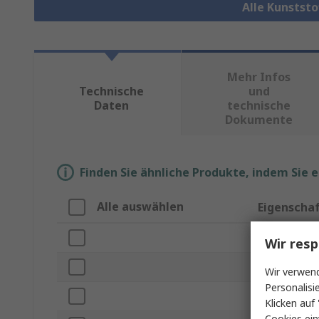
Alle Kunstst
Mehr Infos
Technische
und
Daten
technische
Dokumente
Finden Sie ähnliche Produkte, indem Sie 
Alle auswählen
Eigenscha
Marke
Wir resp
Farbe
Wir verwend
Personalisi
Produkt Typ
Klicken auf 
Cookies ein