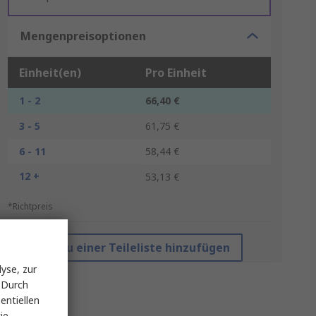
Mengenpreisoptionen
Einheit(en)
Pro Einheit
1 - 2
66,40 €
3 - 5
61,75 €
6 - 11
58,44 €
12 +
53,13 €
*Richtpreis
Zu einer Teileliste hinzufügen
yse, zur
 Durch
entiellen
ie