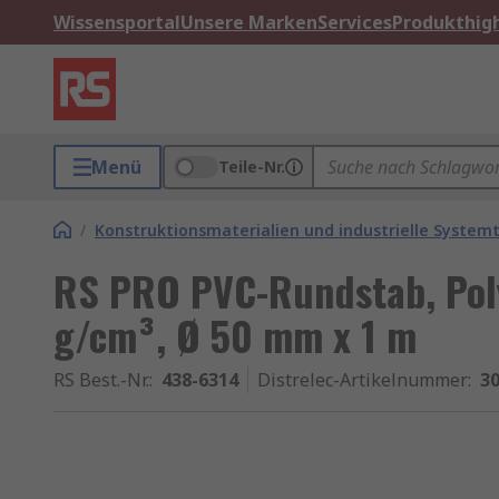
Wissensportal
Unsere Marken
Services
Produkthigh
Menü
Teile-Nr.
/
Konstruktionsmaterialien und industrielle Systemt
RS PRO PVC-Rundstab, Poly
g/cm³, Ø 50 mm x 1 m
RS Best.-Nr.
:
438-6314
Distrelec-Artikelnummer
:
30