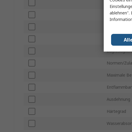
Länge
Einstellung
ablehnen". 
Material
Information
Stangen-Dur
Dichte
All
Zugfestigkeit
Normen/Zul
Maximale Be
Entflammbark
Ausdehnung
Härtegrad
Wasserabsor