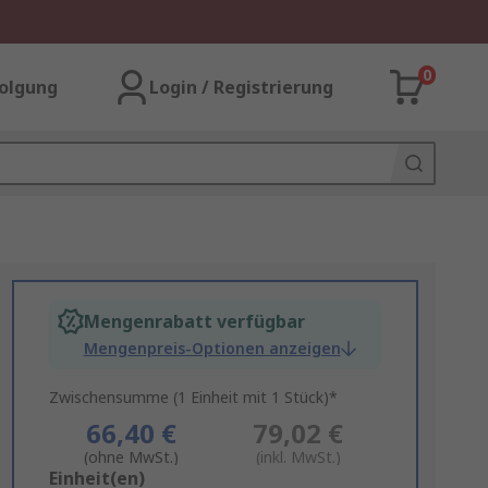
0
olgung
Login / Registrierung
Mengenrabatt verfügbar
Mengenpreis-Optionen anzeigen
Zwischensumme (1 Einheit mit 1 Stück)*
66,40 €
79,02 €
(ohne MwSt.)
(inkl. MwSt.)
Add
Einheit(en)