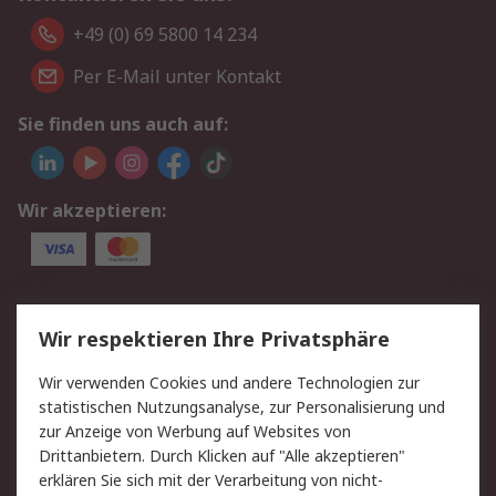
+49 (0) 69 5800 14 234
Per E-Mail unter Kontakt
Sie finden uns auch auf:
Wir akzeptieren:
Service
Wir respektieren Ihre Privatsphäre
Value Added Services
Lieferlösungen
Wir verwenden Cookies und andere Technologien zur
Rücksendungen
Kontakt
statistischen Nutzungsanalyse, zur Personalisierung und
Hilfe
Privatkunden
zur Anzeige von Werbung auf Websites von
Drittanbietern. Durch Klicken auf "Alle akzeptieren"
Rechtliches
erklären Sie sich mit der Verarbeitung von nicht-