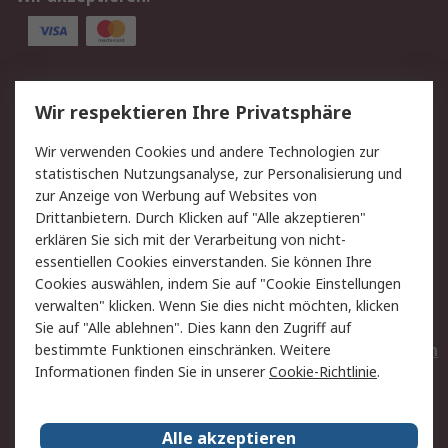
Service
Wir respektieren Ihre Privatsphäre
Value Added Services
Lieferlösungen
Wir verwenden Cookies und andere Technologien zur
Rücksendungen
Kontakt
statistischen Nutzungsanalyse, zur Personalisierung und
Hilfe
Privatkunden
zur Anzeige von Werbung auf Websites von
Drittanbietern. Durch Klicken auf "Alle akzeptieren"
Rechtliches
erklären Sie sich mit der Verarbeitung von nicht-
essentiellen Cookies einverstanden. Sie können Ihre
AGB
Datenschutz
Cookies auswählen, indem Sie auf "Cookie Einstellungen
Cookie-Richtlinie
Zahlungsbedingungen
verwalten" klicken. Wenn Sie dies nicht möchten, klicken
Copyright/Impressum
Entsorgung
Sie auf "Alle ablehnen". Dies kann den Zugriff auf
Elektrogeräte/Batterien
bestimmte Funktionen einschränken. Weitere
Informationen finden Sie in unserer
Cookie-Richtlinie
.
Über RS
Alle akzeptieren
Unternehmen
RS weltweit