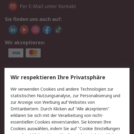
Per E-Mail unter Kontakt
Sie finden uns auch auf:
Wir akzeptieren:
Service
Wir respektieren Ihre Privatsphäre
Value Added Services
Lieferlösungen
Wir verwenden Cookies und andere Technologien zur
Rücksendungen
Kontakt
statistischen Nutzungsanalyse, zur Personalisierung und
Hilfe
Privatkunden
zur Anzeige von Werbung auf Websites von
Drittanbietern. Durch Klicken auf "Alle akzeptieren"
Rechtliches
erklären Sie sich mit der Verarbeitung von nicht-
essentiellen Cookies einverstanden. Sie können Ihre
AGB
Datenschutz
Cookies auswählen, indem Sie auf "Cookie Einstellungen
Cookie-Richtlinie
Zahlungsbedingungen