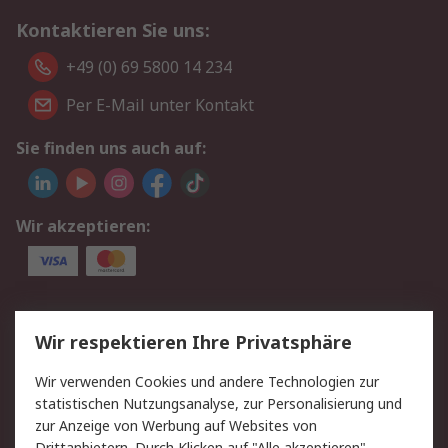
Kontaktieren Sie uns:
+49 (0) 69 5800 14 234
Per E-Mail unter Kontakt
Sie finden uns auch auf:
Wir akzeptieren:
Service
Wir respektieren Ihre Privatsphäre
Value Added Services
Lieferlösungen
Wir verwenden Cookies und andere Technologien zur
Rücksendungen
Kontakt
statistischen Nutzungsanalyse, zur Personalisierung und
Hilfe
Privatkunden
zur Anzeige von Werbung auf Websites von
Drittanbietern. Durch Klicken auf "Alle akzeptieren"