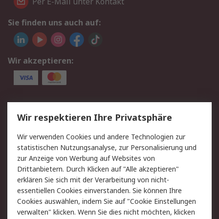
Per E-Mail unter Kontakt
Sie finden uns auch auf:
Wir akzeptieren:
Service
Wir respektieren Ihre Privatsphäre
Value Added Services
Lieferlösungen
Wir verwenden Cookies und andere Technologien zur
Rücksendungen
Kontakt
statistischen Nutzungsanalyse, zur Personalisierung und
Hilfe
Privatkunden
zur Anzeige von Werbung auf Websites von
Drittanbietern. Durch Klicken auf "Alle akzeptieren"
Rechtliches
erklären Sie sich mit der Verarbeitung von nicht-
essentiellen Cookies einverstanden. Sie können Ihre
AGB
Datenschutz
Cookies auswählen, indem Sie auf "Cookie Einstellungen
Cookie-Richtlinie
Zahlungsbedingungen
verwalten" klicken. Wenn Sie dies nicht möchten, klicken