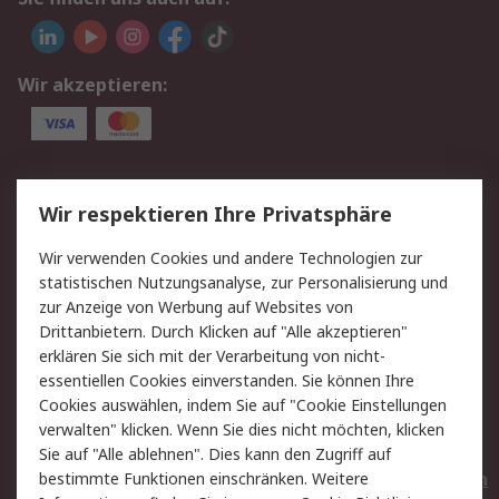
Wir akzeptieren:
Service
Wir respektieren Ihre Privatsphäre
Value Added Services
Lieferlösungen
Wir verwenden Cookies und andere Technologien zur
Rücksendungen
Kontakt
statistischen Nutzungsanalyse, zur Personalisierung und
Hilfe
Privatkunden
zur Anzeige von Werbung auf Websites von
Drittanbietern. Durch Klicken auf "Alle akzeptieren"
Rechtliches
erklären Sie sich mit der Verarbeitung von nicht-
essentiellen Cookies einverstanden. Sie können Ihre
AGB
Datenschutz
Cookies auswählen, indem Sie auf "Cookie Einstellungen
Cookie-Richtlinie
Zahlungsbedingungen
verwalten" klicken. Wenn Sie dies nicht möchten, klicken
Copyright/Impressum
Entsorgung
Sie auf "Alle ablehnen". Dies kann den Zugriff auf
Elektrogeräte/Batterien
bestimmte Funktionen einschränken. Weitere