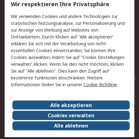
Wir respektieren Ihre Privatsphäre
Value Added Services
Lieferlösungen
Wir verwenden Cookies und andere Technologien zur
Rücksendungen
Kontakt
statistischen Nutzungsanalyse, zur Personalisierung und
Hilfe
Privatkunden
zur Anzeige von Werbung auf Websites von
Drittanbietern. Durch Klicken auf "Alle akzeptieren"
Rechtliches
erklären Sie sich mit der Verarbeitung von nicht-
essentiellen Cookies einverstanden. Sie können Ihre
AGB
Datenschutz
Cookies auswählen, indem Sie auf "Cookie Einstellungen
Cookie-Richtlinie
Zahlungsbedingungen
verwalten" klicken. Wenn Sie dies nicht möchten, klicken
Copyright/Impressum
Entsorgung
Sie auf "Alle ablehnen". Dies kann den Zugriff auf
Elektrogeräte/Batterien
bestimmte Funktionen einschränken. Weitere
Informationen finden Sie in unserer
Cookie-Richtlinie
.
Über RS
Alle akzeptieren
Unternehmen
RS weltweit
Karriere bei RS
Nachhaltigkeit
Cookies verwalten
Qualität/Umwelt/Zertifikate
Presse-Center
Alle ablehnen
Event-Center