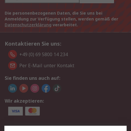
Die personenbezogenen Daten, die Sie uns bei
Anmeldung zur Verfügung stellen, werden gemäß der
Datenschutzerklärung
verarbeitet.
Kontaktieren Sie uns:
+49 (0) 69 5800 14 234
Per E-Mail unter Kontakt
Sie finden uns auch auf:
Wir akzeptieren:
Service