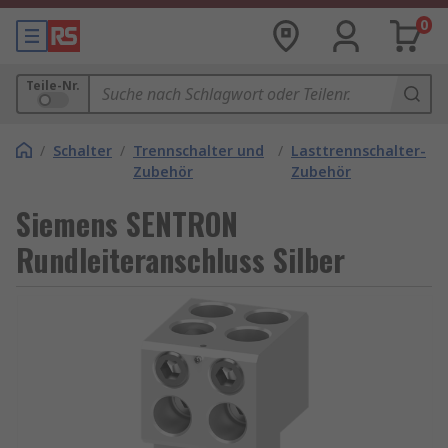
0
Teile-Nr.
/
Schalter
/
Trennschalter und
/
Lasttrennschalter-
Zubehör
Zubehör
Siemens SENTRON
Rundleiteranschluss Silber