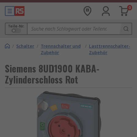
0
Teile-Nr.
/
Schalter
/
Trennschalter und
/
Lasttrennschalter-
Zubehör
Zubehör
Siemens 8UD1900 KABA-
Zylinderschloss Rot