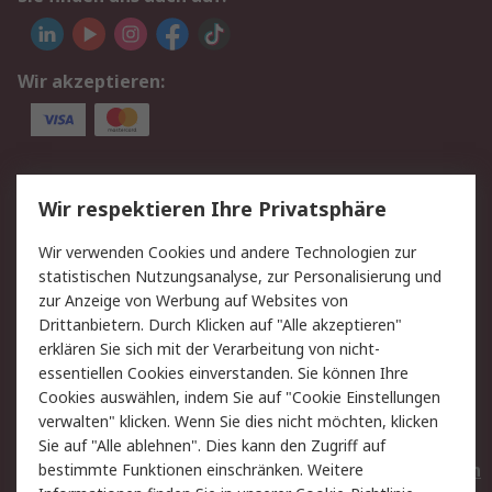
Wir akzeptieren:
Service
Wir respektieren Ihre Privatsphäre
Value Added Services
Lieferlösungen
Wir verwenden Cookies und andere Technologien zur
Rücksendungen
Kontakt
statistischen Nutzungsanalyse, zur Personalisierung und
Hilfe
Privatkunden
zur Anzeige von Werbung auf Websites von
Drittanbietern. Durch Klicken auf "Alle akzeptieren"
Rechtliches
erklären Sie sich mit der Verarbeitung von nicht-
essentiellen Cookies einverstanden. Sie können Ihre
AGB
Datenschutz
Cookies auswählen, indem Sie auf "Cookie Einstellungen
Cookie-Richtlinie
Zahlungsbedingungen
verwalten" klicken. Wenn Sie dies nicht möchten, klicken
Copyright/Impressum
Entsorgung
Sie auf "Alle ablehnen". Dies kann den Zugriff auf
Elektrogeräte/Batterien
bestimmte Funktionen einschränken. Weitere