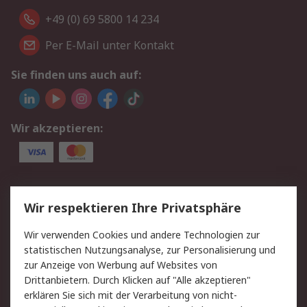
+49 (0) 69 5800 14 234
Per E-Mail unter Kontakt
Sie finden uns auch auf:
Wir akzeptieren:
Service
Wir respektieren Ihre Privatsphäre
Value Added Services
Lieferlösungen
Wir verwenden Cookies und andere Technologien zur
Rücksendungen
Kontakt
statistischen Nutzungsanalyse, zur Personalisierung und
Hilfe
Privatkunden
zur Anzeige von Werbung auf Websites von
Drittanbietern. Durch Klicken auf "Alle akzeptieren"
Rechtliches
erklären Sie sich mit der Verarbeitung von nicht-