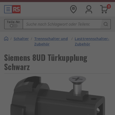
0
Teile-Nr.
/
Schalter
/
Trennschalter und
/
Lasttrennschalter-
Zubehör
Zubehör
Siemens 8UD Türkupplung
Schwarz