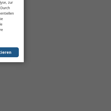
yse, zur
 Durch
entiellen
ie
le
re
tieren