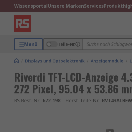
Wissensportal
Unsere Marken
Services
Produkthigh
Menü
Teile-Nr.
/
Displays und Optoelektronik
/
Anzeigemodule
/
L
Riverdi TFT-LCD-Anzeige 4.3
272 Pixel, 95.04 x 53.86 
RS Best.-Nr.
:
672-198
Herst. Teile-Nr.
:
RVT43ALBF