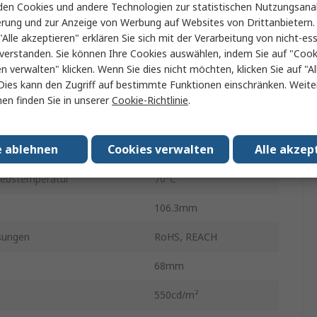
Nein
en Cookies und andere Technologien zur statistischen Nutzungsanal
erung und zur Anzeige von Werbung auf Websites von Drittanbietern.
h Größe
95.04 x 53.86 mm
"Alle akzeptieren" erklären Sie sich mit der Verarbeitung von nicht-ess
verstanden. Sie können Ihre Cookies auswählen, indem Sie auf "Cook
yp
LED
en verwalten" klicken. Wenn Sie dies nicht möchten, klicken Sie auf "Al
Dies kann den Zugriff auf bestimmte Funktionen einschränken. Weite
orgungsspannung
3V
en finden Sie in unserer
Cookie-Richtlinie
.
orgungsspannung
3.6V
e ablehnen
Cookies verwalten
Alle akzep
atur min.
-20°C
iebstemperatur
70°C
106.3mm
sungen
RoHS, REACH
68mm
550cd/m²