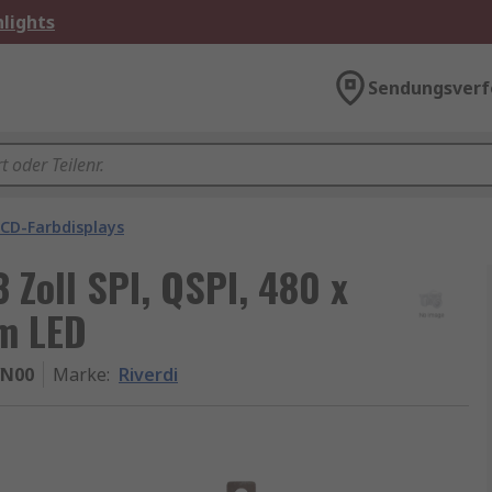
lights
Sendungsverf
CD-Farbdisplays
 Zoll SPI, QSPI, 480 x
mm LED
WN00
Marke
:
Riverdi