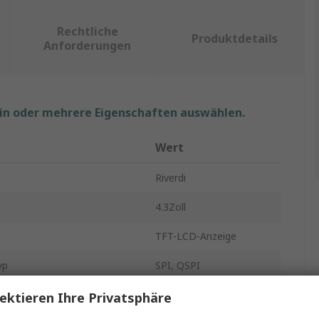
Rechtliche
Produktdetails
Anforderungen
ein oder mehrere Eigenschaften auswählen.
Wert
Riverdi
4.3Zoll
TFT-LCD-Anzeige
yp
SPI, QSPI
ösung
480 x 272 Pixel
ektieren Ihre Privatsphäre