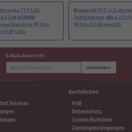
ektronika TFT-LCD-
Bridgetek TFT-LCD-Anzei
4.3 Zoll RGB888
Zoll Ethernet 480 x 272 Pi
een Kapazitiv 95.04 x
95.04 x 53.86 mm LED
m 5S2P LEDs
E-Mail-Anschrift
Anmelden
Rechtliches
ded Services
AGB
sungen
Datenschutz
dungen
Cookie-Richtlinie
Zahlungsbedingungen