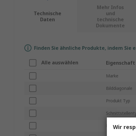
Mehr Infos
Technische
und
Daten
technische
Dokumente
Finden Sie ähnliche Produkte, indem Sie 
Alle auswählen
Eigenschaft
Marke
Bilddiagonale
Produkt Typ
Schnittstellent
Bildschirmaufl
Wir resp