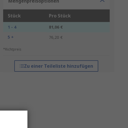
Mengenpreisoptionen
Stück
Pro Stück
1 - 4
81,06 €
5 +
76,20 €
*Richtpreis
Zu einer Teileliste hinzufügen