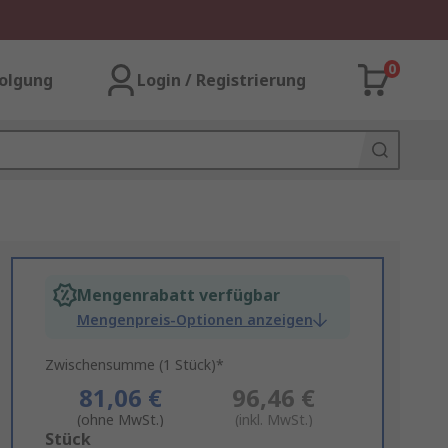
0
olgung
Login / Registrierung
Mengenrabatt verfügbar
Mengenpreis-Optionen anzeigen
Zwischensumme (1 Stück)*
81,06 €
96,46 €
(ohne MwSt.)
(inkl. MwSt.)
Add
Stück