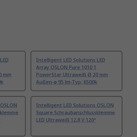
 LED
Intelligent LED Solutions LED
Array OSLON Pure 1010 1
20 mm
PowerStar Ultraweiß Ø 20 mm
0k
Außen-ø 95 lm-Typ, 6500k
s OSLON
Intelligent LED Solutions OSLON
sklemme
Square Schraubanschlussklemme
°
LED Ultraweiß 12.8 V 120°