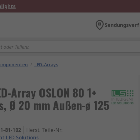
lights
Sendungsverf
komponenten
/
LED-Arrays
LED-Array OSLON 80 1+
Ds, Ø 20 mm Außen-ø 125
1-81-102
Herst. Teile-Nr.
:
nt LED Solutions