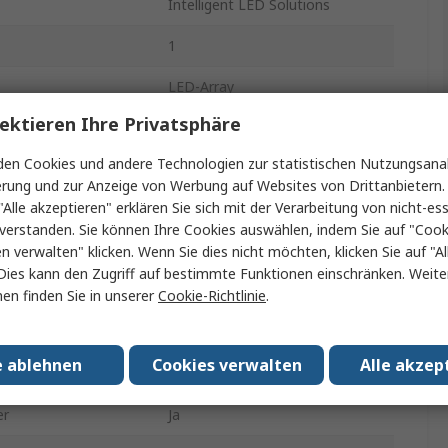
Intelligent LED Solutions
1
LED-Array
ektieren Ihre Privatsphäre
Ultraweiß
en Cookies und andere Technologien zur statistischen Nutzungsanal
6500k
erung und zur Anzeige von Werbung auf Websites von Drittanbietern.
"Alle akzeptieren" erklären Sie sich mit der Verarbeitung von nicht-ess
1300mA
verstanden. Sie können Ihre Cookies auswählen, indem Sie auf "Cook
125lm
en verwalten" klicken. Wenn Sie dies nicht möchten, klicken Sie auf "Al
Dies kann den Zugriff auf bestimmte Funktionen einschränken. Weite
Lot
en finden Sie in unserer
Cookie-Richtlinie
.
er
20mm
e ablehnen
Cookies verwalten
Alle akzep
ntagebohrung
2mm
er
Ja