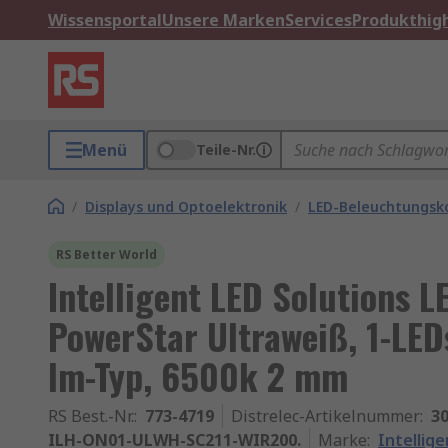
Wissensportal
Unsere Marken
Services
Produkthigh
Menü
Teile-Nr.
/
Displays und Optoelektronik
/
LED-Beleuchtungs
RS Better World
Intelligent LED Solutions 
PowerStar Ultraweiß, 1-LE
lm-Typ, 6500k 2 mm
RS Best.-Nr.
:
773-4719
Distrelec-Artikelnummer
:
30
ILH-ON01-ULWH-SC211-WIR200.
Marke
:
Intellige