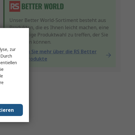
Unser Better World-Sortiment besteht aus
Produkten, die es Ihnen leicht machen, eine
nachhaltige Produktwahl zu treffen, der Sie
vertrauen können.
yse, zur
Erfahren Sie mehr über die RS Better
 Durch
World-Produkte
entiellen
ie
le
re
tieren