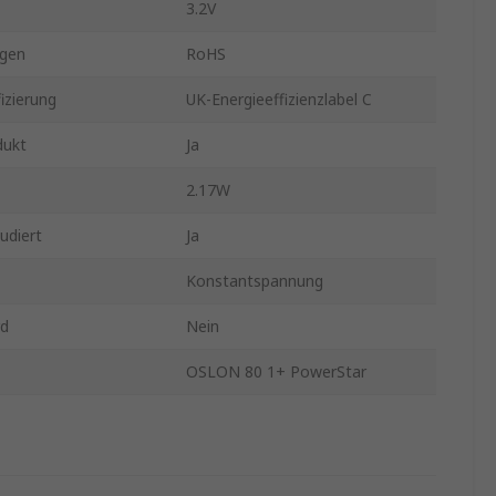
3.2V
gen
RoHS
izierung
UK-Energieeffizienzlabel C
dukt
Ja
2.17W
udiert
Ja
Konstantspannung
rd
Nein
OSLON 80 1+ PowerStar