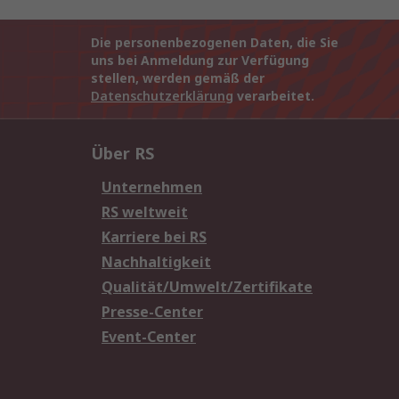
Die personenbezogenen Daten, die Sie
uns bei Anmeldung zur Verfügung
stellen, werden gemäß der
Datenschutzerklärung
verarbeitet.
Über RS
Unternehmen
RS weltweit
Karriere bei RS
Nachhaltigkeit
Qualität/Umwelt/Zertifikate
Presse-Center
Event-Center