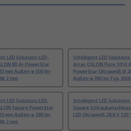
ent LED Solutions LED-
Intelligent LED Solutions
SLON 80 4+ PowerStar
Array OSLON Pure 1010 4
20 mm Außen-ø 500 lm-
PowerStar Ultraweiß Ø 
00k 2 mm
Außen-ø 380 lm-Typ, 650
ent LED Solutions LED-
Intelligent LED Solution
SLON Square PowerStar
Square Schraubanschlus
20 mm Außen-ø 280 lm-
LED Ultraweiß 28.8 V 120 
00k 2 mm