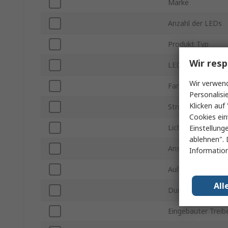
Marke
Anzahl der LEDs
Produkt Typ
Wir resp
LED Farbe
Wir verwend
Farbtemperatur
Personalisi
Klicken auf 
Stromstärke
Cookies ein
Lichtstrom typ.
Einstellung
ablehnen". 
Anschlussart
Information
Außendurchmess
All
Durchmesser Mo
Eingebauter Treib