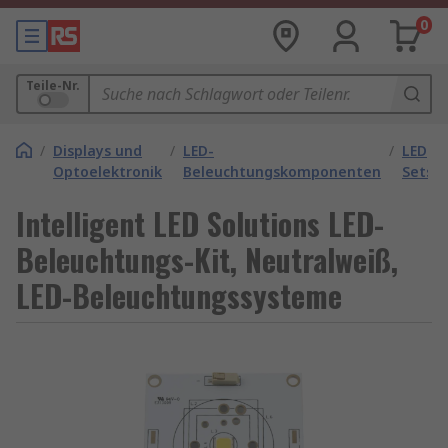
0
Teile-Nr.
/
Displays und
/
LED-
/
LED
Optoelektronik
Beleuchtungskomponenten
Sets
Intelligent LED Solutions LED-
Beleuchtungs-Kit, Neutralweiß,
LED-Beleuchtungssysteme