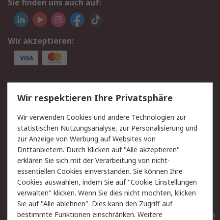
Sie finden uns auch auf:
Wir akzeptieren:
Service
Wir respektieren Ihre Privatsphäre
Value Added Services
Lieferlösungen
Wir verwenden Cookies und andere Technologien zur
Rücksendungen
Kontakt
statistischen Nutzungsanalyse, zur Personalisierung und
Hilfe
Privatkunden
zur Anzeige von Werbung auf Websites von
Drittanbietern. Durch Klicken auf "Alle akzeptieren"
Rechtliches
erklären Sie sich mit der Verarbeitung von nicht-
essentiellen Cookies einverstanden. Sie können Ihre
AGB
Datenschutz
Cookies auswählen, indem Sie auf "Cookie Einstellungen
Cookie-Richtlinie
Zahlungsbedingungen
verwalten" klicken. Wenn Sie dies nicht möchten, klicken
Copyright/Impressum
Entsorgung
Sie auf "Alle ablehnen". Dies kann den Zugriff auf
Elektrogeräte/Batterien
bestimmte Funktionen einschränken. Weitere