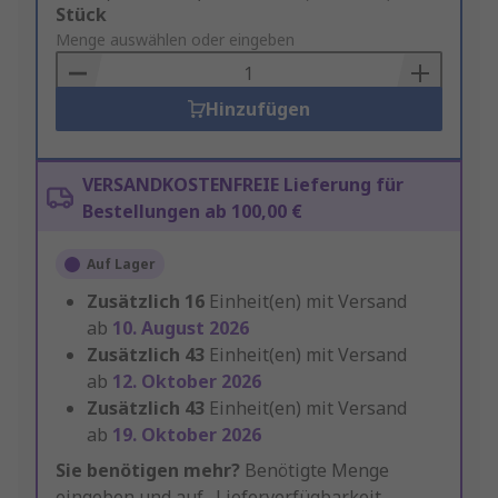
Add
Stück
to
Menge auswählen oder eingeben
Basket
Hinzufügen
VERSANDKOSTENFREIE Lieferung für
Bestellungen ab 100,00 €
Auf Lager
Zusätzlich
16
Einheit(en) mit Versand
ab
10. August 2026
Zusätzlich
43
Einheit(en) mit Versand
ab
12. Oktober 2026
Zusätzlich
43
Einheit(en) mit Versand
ab
19. Oktober 2026
Sie benötigen mehr?
Benötigte Menge
eingeben und auf „Lieferverfügbarkeit