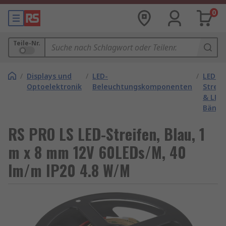
0
Teile-Nr.
/
Displays und
/
LED-
/
LED-
Optoelektronik
Beleuchtungskomponenten
Streif
& LED-
Bände
RS PRO LS LED-Streifen, Blau, 1
m x 8 mm 12V 60LEDs/M, 40
lm/m IP20 4.8 W/M