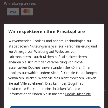
Wir akzeptieren:
Service
Wir respektieren Ihre Privatsphäre
Value Added Services
Lieferlösungen
Wir verwenden Cookies und andere Technologien zur
Rücksendungen
Kontakt
statistischen Nutzungsanalyse, zur Personalisierung und
Hilfe
Privatkunden
zur Anzeige von Werbung auf Websites von
Drittanbietern. Durch Klicken auf "Alle akzeptieren"
Rechtliches
erklären Sie sich mit der Verarbeitung von nicht-
essentiellen Cookies einverstanden. Sie können Ihre
AGB
Datenschutz
Cookies auswählen, indem Sie auf "Cookie Einstellungen
Cookie-Richtlinie
Zahlungsbedingungen
verwalten" klicken. Wenn Sie dies nicht möchten, klicken
Copyright/Impressum
Entsorgung
Sie auf "Alle ablehnen". Dies kann den Zugriff auf
Elektrogeräte/Batterien
bestimmte Funktionen einschränken. Weitere
Informationen finden Sie in unserer
Cookie-Richtlinie
.
Über RS