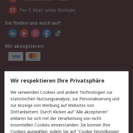
Per E-Mail unter Kontakt
Sie finden uns auch auf:
Wir akzeptieren:
Service
Wir respektieren Ihre Privatsphäre
Value Added Services
Lieferlösungen
Wir verwenden Cookies und andere Technologien zur
Rücksendungen
Kontakt
statistischen Nutzungsanalyse, zur Personalisierung und
Hilfe
Privatkunden
zur Anzeige von Werbung auf Websites von
Drittanbietern. Durch Klicken auf "Alle akzeptieren"
Rechtliches
erklären Sie sich mit der Verarbeitung von nicht-
essentiellen Cookies einverstanden. Sie können Ihre
AGB
Datenschutz
Cookies auswählen, indem Sie auf "Cookie Einstellungen