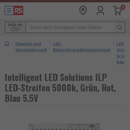
0
Teile-Nr.
/
Displays und
/
LED-
/
LED-
Optoelektronik
Beleuchtungskomponenten
Streif
& LED-
Bände
Intelligent LED Solutions ILP
LED-Streifen 5000k, Grün, Rot,
Blau 5.5V