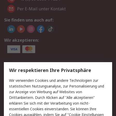
Per E-Mail unter Kontakt
Sie finden uns auch auf:
Wir akzeptieren:
Service
Wir respektieren Ihre Privatsphäre
Value Added Services
Lieferlösungen
Wir verwenden Cookies und andere Technologien zur
Rücksendungen
Kontakt
statistischen Nutzungsanalyse, zur Personalisierung und
Hilfe
Privatkunden
zur Anzeige von Werbung auf Websites von
Drittanbietern. Durch Klicken auf "Alle akzeptieren"
Rechtliches
erklären Sie sich mit der Verarbeitung von nicht-
essentiellen Cookies einverstanden. Sie können Ihre
AGB
Datenschutz
Cookies auswählen, indem Sie auf "Cookie Einstellungen