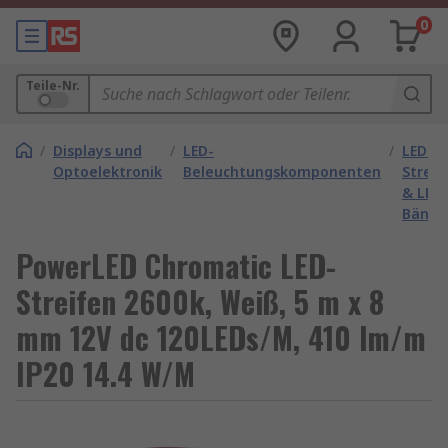
0
Teile-Nr.
/
Displays und
/
LED-
/
LED-
Optoelektronik
Beleuchtungskomponenten
Streif
& LED-
Bände
PowerLED Chromatic LED-
Streifen 2600k, Weiß, 5 m x 8
mm 12V dc 120LEDs/M, 410 lm/m
IP20 14.4 W/M