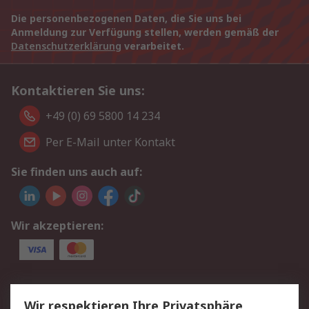
Die personenbezogenen Daten, die Sie uns bei
Anmeldung zur Verfügung stellen, werden gemäß der
Datenschutzerklärung
verarbeitet.
Kontaktieren Sie uns:
+49 (0) 69 5800 14 234
Per E-Mail unter Kontakt
Sie finden uns auch auf:
Wir akzeptieren:
Service
Wir respektieren Ihre Privatsphäre