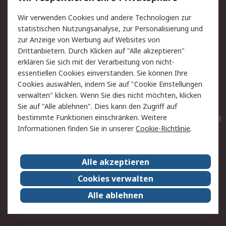
Value Added Services
Lieferlösungen
Wir verwenden Cookies und andere Technologien zur
Rücksendungen
Kontakt
statistischen Nutzungsanalyse, zur Personalisierung und
Hilfe
Privatkunden
zur Anzeige von Werbung auf Websites von
Drittanbietern. Durch Klicken auf "Alle akzeptieren"
Rechtliches
erklären Sie sich mit der Verarbeitung von nicht-
essentiellen Cookies einverstanden. Sie können Ihre
AGB
Datenschutz
Cookies auswählen, indem Sie auf "Cookie Einstellungen
Cookie-Richtlinie
Zahlungsbedingungen
verwalten" klicken. Wenn Sie dies nicht möchten, klicken
Copyright/Impressum
Entsorgung
Sie auf "Alle ablehnen". Dies kann den Zugriff auf
Elektrogeräte/Batterien
bestimmte Funktionen einschränken. Weitere
Informationen finden Sie in unserer
Cookie-Richtlinie
.
Über RS
Alle akzeptieren
Unternehmen
RS weltweit
Karriere bei RS
Nachhaltigkeit
Cookies verwalten
Qualität/Umwelt/Zertifikate
Presse-Center
Alle ablehnen
Event-Center