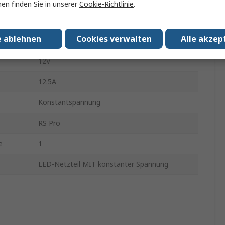
en finden Sie in unserer
Cookie-Richtlinie
.
Typ
AC
e ablehnen
Cookies verwalten
Alle akzep
IP67
12V
12.5A
Konstantspannung
RS Pro
e
1
LED-Netzteil MIT konstanter Spannung