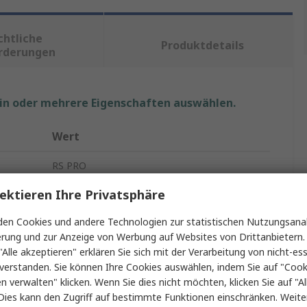
chtliche
Produktdetails
rderungen
ein oder mehrere Eigenschaften auswählen.
Wert
RS PRO
ektieren Ihre Privatsphäre
12V
en Cookies und andere Technologien zur statistischen Nutzungsanal
LED-Treiber
erung und zur Anzeige von Werbung auf Websites von Drittanbietern.
ax.
150W
"Alle akzeptieren" erklären Sie sich mit der Verarbeitung von nicht-ess
verstanden. Sie können Ihre Cookies auswählen, indem Sie auf "Cook
230V ac
en verwalten" klicken. Wenn Sie dies nicht möchten, klicken Sie auf "Al
Dies kann den Zugriff auf bestimmte Funktionen einschränken. Weite
LED Konstantspannungs-Treiber