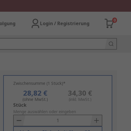
0
olgung
Login / Registrierung
Zwischensumme (1 Stück)*
28,82 €
34,30 €
(ohne MwSt.)
(inkl. MwSt.)
Add
Stück
to
Menge auswählen oder eingeben
Basket