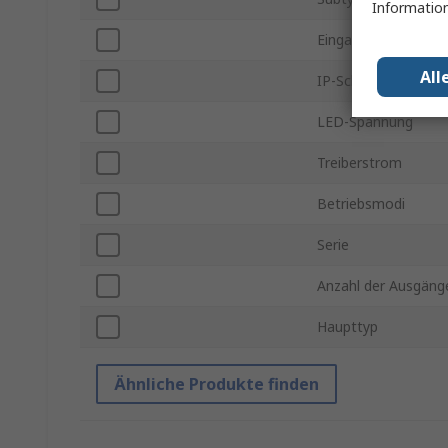
Information
Eingangsspannung 
All
IP-Schutzart
LED-Spannung
Treiberstrom
Betriebsmodi
Serie
Anzahl der Ausgäng
Haupttyp
Ähnliche Produkte finden