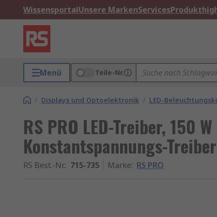
Wissensportal
Unsere Marken
Services
Produkthigh
Menü
Teile-Nr.
/
Displays und Optoelektronik
/
LED-Beleuchtungs
RS PRO LED-Treiber, 150 W
Konstantspannungs-Treiber
RS Best.-Nr.
:
715-735
Marke
:
RS PRO