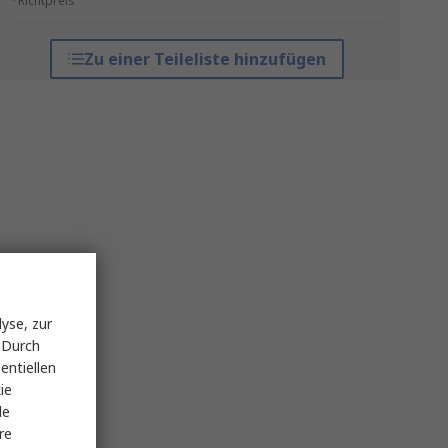
*Richtpreis
Zu einer Teileliste hinzufügen
yse, zur
 Durch
entiellen
ie
le
re