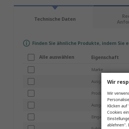
Re
Technische Daten
Anfo
Finden Sie ähnliche Produkte, indem Sie 
Alle auswählen
Eigenschaft
Marke
Wir resp
Ausgangsspannung
Wir verwend
Produkt Typ
Personalisi
Ausgangsleistung m
Klicken auf 
Cookies ein
Eingangsspannung
Einstellung
ablehnen". 
Subtyp