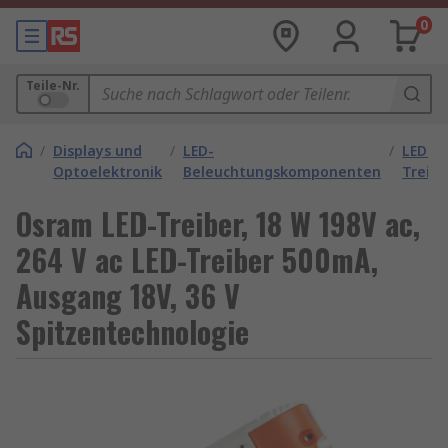
0
Teile-Nr.
/
Displays und
/
LED-
/
LED-
Optoelektronik
Beleuchtungskomponenten
Treibe
Osram LED-Treiber, 18 W 198V ac,
264 V ac LED-Treiber 500mA,
Ausgang 18V, 36 V
Spitzentechnologie