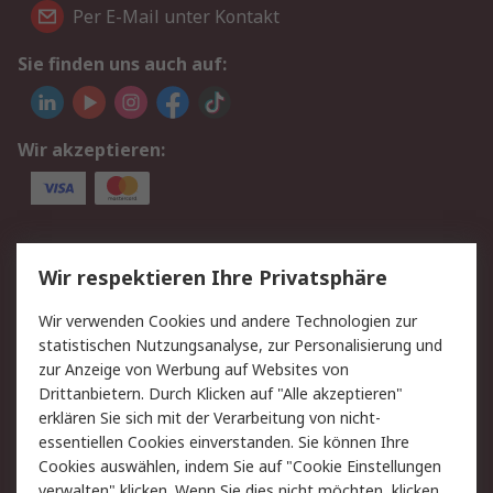
Per E-Mail unter Kontakt
Sie finden uns auch auf:
Wir akzeptieren:
Service
Wir respektieren Ihre Privatsphäre
Value Added Services
Lieferlösungen
Wir verwenden Cookies und andere Technologien zur
Rücksendungen
Kontakt
statistischen Nutzungsanalyse, zur Personalisierung und
Hilfe
Privatkunden
zur Anzeige von Werbung auf Websites von
Drittanbietern. Durch Klicken auf "Alle akzeptieren"
Rechtliches
erklären Sie sich mit der Verarbeitung von nicht-
essentiellen Cookies einverstanden. Sie können Ihre
AGB
Datenschutz
Cookies auswählen, indem Sie auf "Cookie Einstellungen
Cookie-Richtlinie
Zahlungsbedingungen
verwalten" klicken. Wenn Sie dies nicht möchten, klicken