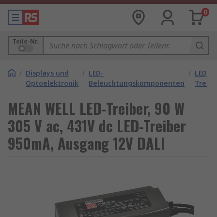
0
Teile-Nr.
/
Displays und
/
LED-
/
LED-
Optoelektronik
Beleuchtungskomponenten
Treibe
MEAN WELL LED-Treiber, 90 W
305 V ac, 431V dc LED-Treiber
950mA, Ausgang 12V DALI