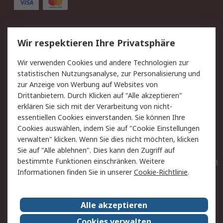
Service
Wir respektieren Ihre Privatsphäre
Value Added Services
Lieferlösungen
Wir verwenden Cookies und andere Technologien zur
Rücksendungen
Kontakt
statistischen Nutzungsanalyse, zur Personalisierung und
Hilfe
Privatkunden
zur Anzeige von Werbung auf Websites von
Drittanbietern. Durch Klicken auf "Alle akzeptieren"
Rechtliches
erklären Sie sich mit der Verarbeitung von nicht-
essentiellen Cookies einverstanden. Sie können Ihre
AGB
Datenschutz
Cookies auswählen, indem Sie auf "Cookie Einstellungen
Cookie-Richtlinie
Zahlungsbedingungen
verwalten" klicken. Wenn Sie dies nicht möchten, klicken
Copyright/Impressum
Entsorgung
Sie auf "Alle ablehnen". Dies kann den Zugriff auf
Elektrogeräte/Batterien
bestimmte Funktionen einschränken. Weitere
Informationen finden Sie in unserer
Cookie-Richtlinie
.
Über RS
Alle akzeptieren
Unternehmen
RS weltweit
Karriere bei RS
Nachhaltigkeit
Cookies verwalten