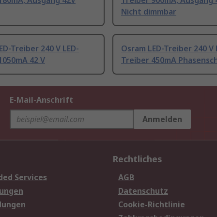
 180mA, Ausgang 42V
Treiber 900mA, Ausgang 
Nicht dimmbar
D-Treiber 240 V LED-
Osram LED-Treiber 240 V 
 1050mA 42 V
Treiber 450mA Phasensch
E-Mail-Anschrift
Anmelden
Rechtliches
ded Services
AGB
sungen
Datenschutz
dungen
Cookie-Richtlinie