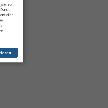
yse, zur
 Durch
entiellen
ie
le
re
tieren