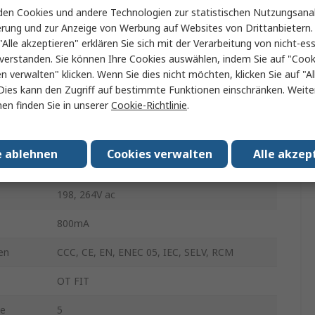
en Cookies und andere Technologien zur statistischen Nutzungsanal
Schraubanschlussklemme
erung und zur Anzeige von Werbung auf Websites von Drittanbietern.
"Alle akzeptieren" erklären Sie sich mit der Verarbeitung von nicht-ess
LED-Treiber
verstanden. Sie können Ihre Cookies auswählen, indem Sie auf "Cook
en verwalten" klicken. Wenn Sie dies nicht möchten, klicken Sie auf "Al
Einsteckbar
Dies kann den Zugriff auf bestimmte Funktionen einschränken. Weite
en finden Sie in unserer
Cookie-Richtlinie
.
Typ
AC
IP20
e ablehnen
Cookies verwalten
Alle akzep
Konstantstrom
198, 264V ac
800mA
en
CCC, CE, EN, ENEC 05, IEC, SELV, RCM
OT FIT
ge
5