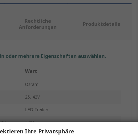
Rechtliche
Produktdetails
Anforderungen
ein oder mehrere Eigenschaften auswählen.
Wert
Osram
25, 42V
LED-Treiber
ax.
30W
ektieren Ihre Privatsphäre
220, 240V