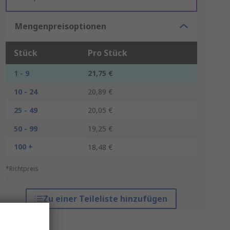
Mengenpreisoptionen
Stück
Pro Stück
1 - 9
21,75 €
10 - 24
20,89 €
25 - 49
20,05 €
50 - 99
19,25 €
100 +
18,48 €
*Richtpreis
Zu einer Teileliste hinzufügen