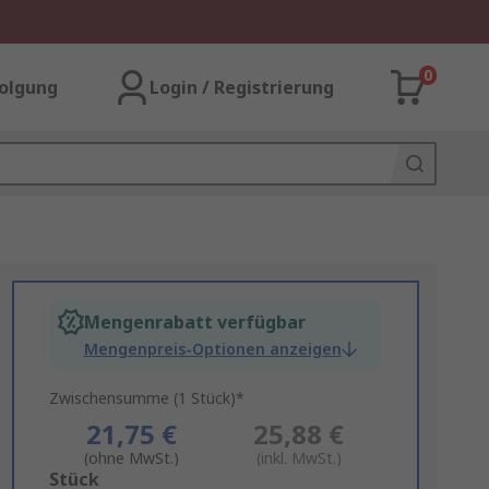
0
olgung
Login / Registrierung
Mengenrabatt verfügbar
Mengenpreis-Optionen anzeigen
Zwischensumme (1 Stück)*
21,75 €
25,88 €
(ohne MwSt.)
(inkl. MwSt.)
Add
Stück