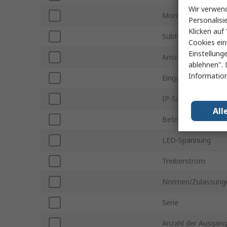
Wir verwend
Montageart
Personalisi
Klicken auf 
Subtyp
Cookies ein
Einstellung
Anschlusstyp
ablehnen". 
Information
Eingangsspannung 
IP-Schutzart
All
Betriebsmodi
LED-Spannung
Treiberstrom
Normen/Zulassung
Serie
Anzahl der Ausgän