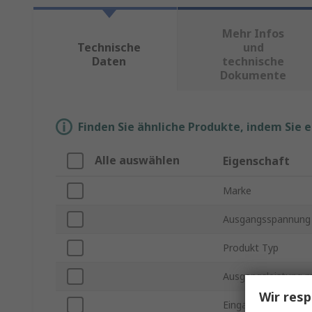
Mehr Infos
Technische
und
Daten
technische
Dokumente
Finden Sie ähnliche Produkte, indem Sie 
Alle auswählen
Eigenschaft
Marke
Ausgangsspannung
Produkt Typ
Ausgangsleistung m
Wir resp
Eingangsspannung