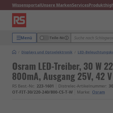
Wissensportal
Unsere Marken
Services
Produkthigh
Menü
Teile-Nr.
/
Displays und Optoelektronik
/
LED-Beleuchtungs
Osram LED-Treiber, 30 W 22
800mA, Ausgang 25V, 42 V
RS Best.-Nr.
:
223-1601
Distrelec-Artikelnummer
:
30
OT-FIT-30/220-240/800-CS-T-W
Marke
:
Osram