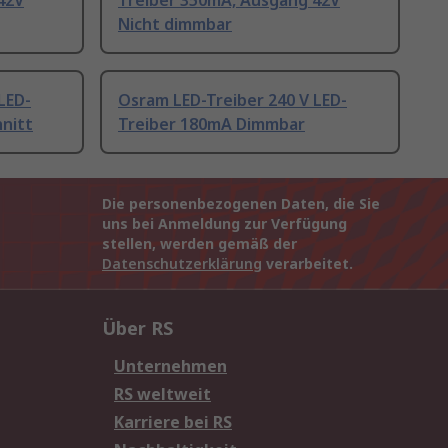
42V
Treiber 350mA, Ausgang 42V
Nicht dimmbar
LED-
Osram LED-Treiber 240 V LED-
nitt
Treiber 180mA Dimmbar
Die personenbezogenen Daten, die Sie
uns bei Anmeldung zur Verfügung
stellen, werden gemäß der
Datenschutzerklärung
verarbeitet.
Über RS
Unternehmen
RS weltweit
Karriere bei RS