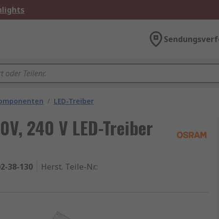
lights
Sendungsverf
komponenten
/
LED-Treiber
0V, 240 V LED-Treiber
2-38-130
Herst. Teile-Nr.
: